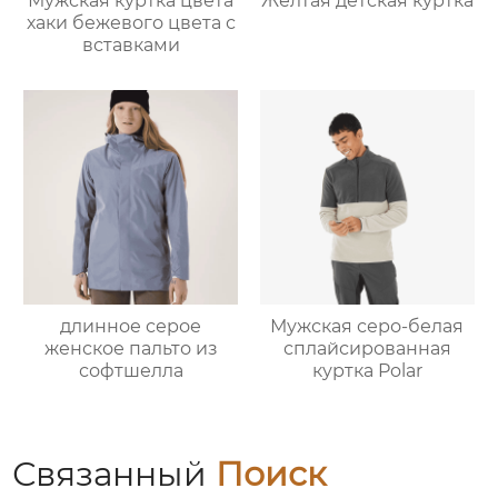
Мужская куртка цвета
Желтая детская куртка
хаки бежевого цвета с
вставками
длинное серое
Мужская серо-белая
женское пальто из
сплайсированная
софтшелла
куртка Polar
Связанный
Поиск