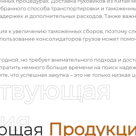
женных процедурах. Доставка
пуховиков
из Китая м
ыбранного способа транспортировки и таможенных
 задержек и дополнительных расходов. Также ва
ия к увеличению таможенных сборов, поэтому сл
пользование консолидаторов грузов может помоч
одной, но требует внимательного подхода и доста
отратить немного больше времени на поиск надеж
те, что успешная закупка – это не только низкая 
ствующая
ия
ующая
Продукц