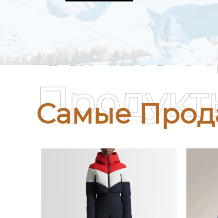
Самые П
Продукт
Самые Прод