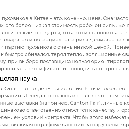
е
пуховиков в Китае
– это, конечно, цена. Она част
х, это более низкая стоимость рабочей силы. Во-в
ологические стандарты, хотя это и становится вс
у товара, но и потенциальные риски, связанные с 
али партию
пуховиков
с очень низкой ценой. Приве
ик быстро сбивался, терял теплоизоляционные сво
му, при выборе поставщика нельзя ориентироват
рашивать сертификаты и проводить контроль каче
целая наука
в Китае – это отдельная история. Есть множество 
формации. Я всегда стараюсь использовать комби
ванные выставки (например, Canton Fair), личные 
динаково ответственно относятся к качеству и ср
юдением условий контракта. Чтобы этого избежат
ями, включая штрафные санкции за нарушение сро