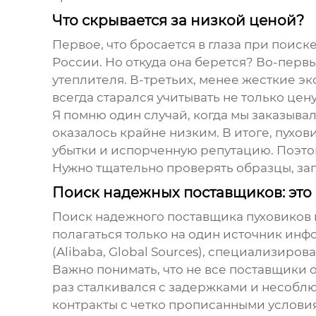
Что скрывается за низкой ценой?
Первое, что бросается в глаза при поиск
России. Но откуда она берется? Во-первы
утеплителя. В-третьих, менее жесткие эк
всегда старался учитывать не только цен
Я помню один случай, когда мы заказыв
оказалось крайне низким. В итоге, пухов
убытки и испорченную репутацию. Поэто
Нужно тщательно проверять образцы, зап
Поиск надежных поставщиков: это 
Поиск надежного поставщика
пуховиков
полагаться только на один источник ин
(Alibaba, Global Sources), специализиро
Важно понимать, что не все поставщики о
раз сталкивался с задержками и несобл
контракты с четко прописанными услови