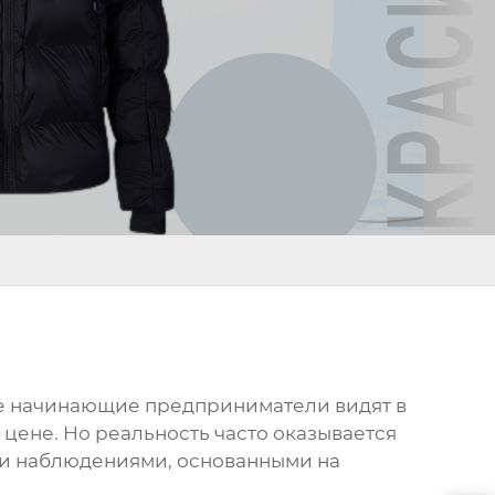
гие начинающие предприниматели видят в
цене. Но реальность часто оказывается
ми наблюдениями, основанными на