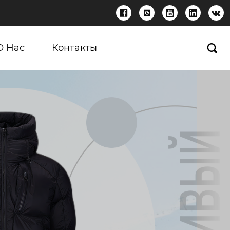





О Нас
Контакты
