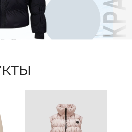
ые
кты