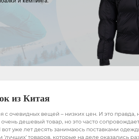
ок из Китая
ая
с очевидных вещей – низких цен. И это правда, н
и очень дешевый товар, но это часто сопровождае
 вот уже лет десять занимаюсь поставками одежды 
и 'лучших' товаров, которые на деле оказались р