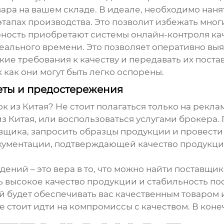
овара на вашем складе. В идеале, необходимо нан
 этапах производства. Это позволит избежать мно
ность приобретают системы онлайн-контроля кач
еального времени. Это позволяет оперативно вы
ткие требования к качеству и передавать их пост
к как они могут быть легко оспорены.
еты и предостережения
ок из Китая
? Не стоит полагаться только на рекла
из Китая, или воспользоваться услугами брокера
щика, запросить образцы продукции и провести а
кументации, подтверждающей качество продукци
ний – это вера в то, что можно найти поставщик
ь высокое качество продукции и стабильность по
й будет обеспечивать вас качественным товаром 
е стоит идти на компромиссы с качеством. В коне