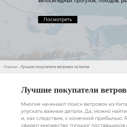
Главная
-
Лучшие покупатели ветровок из Китая
Лучшие покупатели ветров
Многие начинают поиск
ветровок из Кит
упускать важные детали. Да, можно найт
и, как следствие, с конечной прибылью. Я
увидел множество 'лучших' поставщиков 