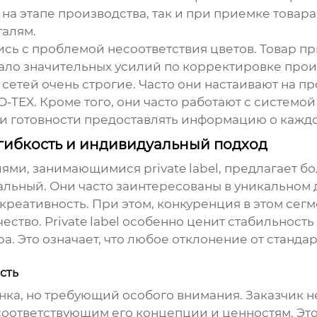
на этапе производства, так и при приемке товара.
талям.
лись с проблемой несоответствия цветов. Товар 
ало значительных усилий по корректировке прои
 сетей очень строгие. Часто они настаивают на 
-TEX. Кроме того, они часто работают с системой
 и готовности предоставлять информацию о каждо
: гибкость и индивидуальный подход
ями, занимающимися private label, предлагает б
альный. Они часто заинтересованы в уникальном 
креативность. При этом, конкуренция в этом сег
ство. Private label особенно ценит стабильность 
а. Это означает, что любое отклонение от станда
ость
ынка, но требующий особого внимания. Заказчик не
соответствующим его концепции и ценностям. Это