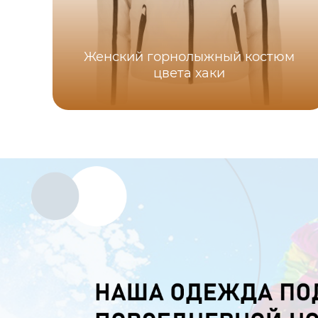
Женский горнолыжный костюм
цвета хаки