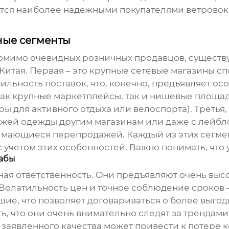
яется наиболее надежными покупателями
ветровок
вные сегменты
 Помимо очевидных розничных продавцов, существ
 Китая
. Первая – это крупные сетевые магазины 
льность поставок, что, конечно, предъявляет ос
, как крупные маркетплейсы, так и нишевые площ
ы для активного отдыха или велоспорта). Третья,
й одежды другим магазинам или даже с лейблом (p
мающиеся перепродажей. Каждый из этих сегмен
с учетом этих особенностей. Важно понимать, что
табы
ная ответственность. Они предъявляют очень высо
Волатильность цен и точное соблюдение сроков 
шие, что позволяет договариваться о более выгод
ть, что они очень внимательно следят за трендам
 заявленного качества может привести к потере к