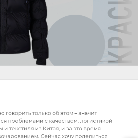
о говорить только об этом – значит
тся проблемами с качеством, логистикой
и текстиля из Китая, и за это время
азочарованием. Сейчас хочу поделиться