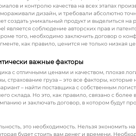
риалов и контролю качества на всех этапах произ
амораживали дизайн, и требовали абсолютно точно
яет создать уникальный продукт и выделиться на 
bel является соблюдение авторских прав и патен
роме того, необходимо заключить договор о кон
гменте, как правило, ценится не только низкая це
ритически важные факторы
ка с отличными ценами и качеством, плохая лог
, страхование груза – это все факторы, которые
вариант – найти поставщика с собственным логис
его склада. Но это, как правило, связано с более
панию и заключать договор, в котором будут про
льность, это необходимость. Нельзя экономить на
оторая будет стоить вам денег и времени. Необх