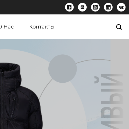





О Нас
Контакты
