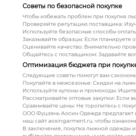
Советы по безопасной покупке
Чтобы избежать проблем при покупке
лы
Проверяйте репутацию поставщика:
Изуч
Используйте безопасные способы оплаты
Заказывайте образцы:
Если планируете оп
Оценивайте качество:
Внимательно прове
Общайтесь с поставщиком:
Задавайте воп
Оптимизация бюджета при покупк
Следующие советы помогут вам сэкономи
Покупайте в межсезонье:
Скидки на
лыжн
Используйте купоны и промокоды:
Ищите 
Рассматривайте оптовые закупки:
Если вы
Сравнивайте цены:
Не торопитесь с поку
ООО Фуцзянь Аосин Одежда предлагает
наш сайт
aoxingarment.ru
, чтобы ознаком
В заключение, покупка
лыжной одежды и