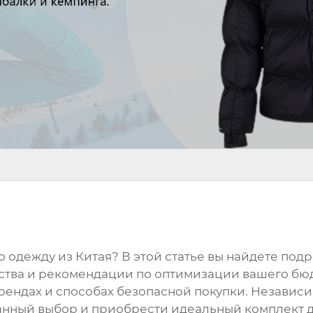
 одежду из Китая
? В этой статье вы найдете по
ества и рекомендации по оптимизации вашего бю
ендах и способах безопасной покупки. Независим
анный выбор и приобрести идеальный комплект 