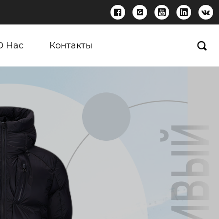





О Нас
Контакты
