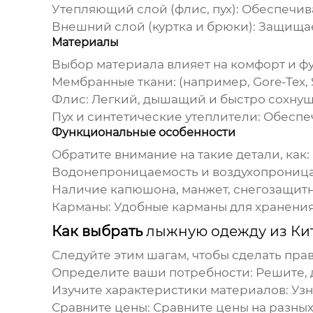
Утепляющий слой (флис, пух):
Обеспечива
Внешний слой (куртка и брюки):
Защищает
Материалы
Выбор материала влияет на комфорт и ф
Мембранные ткани:
(например, Gore-Tex
Флис:
Легкий, дышащий и быстро сохнущ
Пух и синтетические утеплители:
Обеспеч
Функциональные особенности
Обратите внимание на такие детали, как:
Водонепроницаемость и воздухопроница
Наличие капюшона, манжет, снегозащит
Карманы:
Удобные карманы для хранени
Как выбрать
лыжную одежду из Ки
Следуйте этим шагам, чтобы сделать пра
Определите ваши потребности:
Решите, 
Изучите характеристики материалов:
Узн
Сравните цены:
Сравните цены на разных