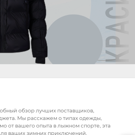
дробный обзор лучших поставщиков,
джета. Мы расскажем о типах одежды,
о от вашего опыта в лыжном спорте, эта
для ваших зимних приключений.