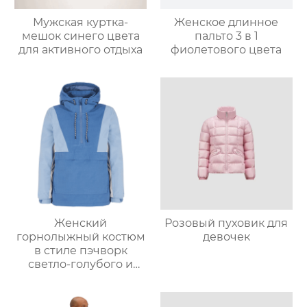
Мужская куртка-
Женское длинное
мешок синего цвета
пальто 3 в 1
для активного отдыха
фиолетового цвета
Женский
Розовый пуховик для
горнолыжный костюм
девочек
в стиле пэчворк
светло-голубого и
светло-серо-голубого
цвета