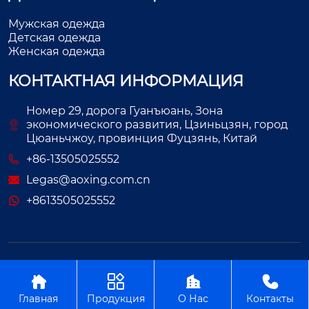
Мужская одежда
Детская одежда
Женская одежда
КОНТАКТНАЯ ИНФОРМАЦИЯ
Номер 29, дорога Гуанъюань, Зона
экономического развития, Цзиньцзян, город
Цюаньчжоу, провинция Фуцзянь, Китай
+86-13505025552
Legas@aoxing.com.cn
+8613505025552
Авторское право©ООО Фуцзянь Аосин Одежда




Главная
Продукция
О Нас
Контакты