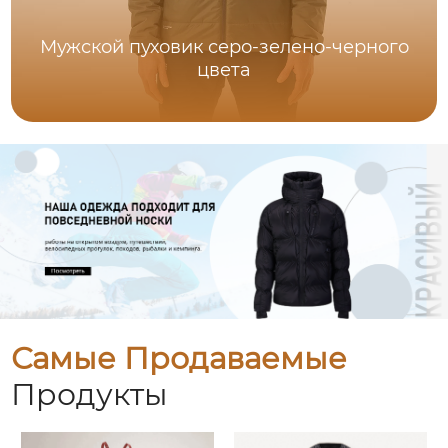
Мужской пуховик серо-зелено-черного
цвета
Самые Продаваемые
Продукты