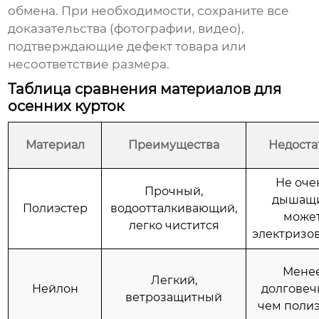
обмена. При необходимости, сохраните все
доказательства (фотографии, видео),
подтверждающие дефект товара или
несоответствие размера.
Таблица сравнения материалов для
осенних курток
Материал
Преимущества
Недоста
Не оче
Прочный,
дышащи
Полиэстер
водоотталкивающий,
може
легко чистится
электризо
Мене
Легкий,
Нейлон
долговеч
ветрозащитный
чем поли