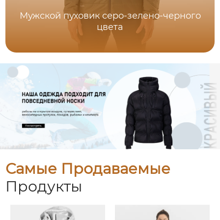
Мужской пуховик серо-зелено-черного
цвета
Самые Продаваемые
Продукты