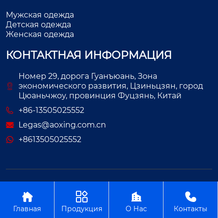
Мужская одежда
Детская одежда
Женская одежда
КОНТАКТНАЯ ИНФОРМАЦИЯ
Номер 29, дорога Гуанъюань, Зона
экономического развития, Цзиньцзян, город
Цюаньчжоу, провинция Фуцзянь, Китай
+86-13505025552
Legas@aoxing.com.cn
+8613505025552
Авторское право©ООО Фуцзянь Аосин Одежда




Главная
Продукция
О Нас
Контакты