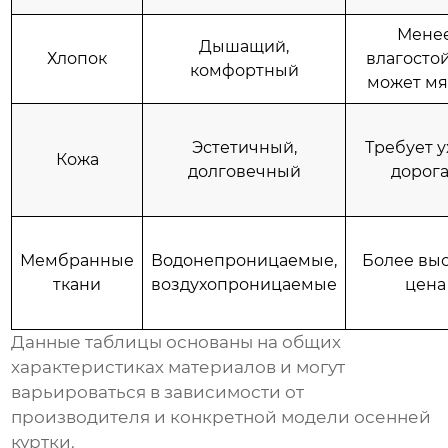
Мене
Дышащий,
Хлопок
влагосто
комфортный
может мя
Эстетичный,
Требует у
Кожа
долговечный
дорог
Мембранные
Водонепроницаемые,
Более вы
ткани
воздухопроницаемые
цена
Данные таблицы основаны на общих
характеристиках материалов и могут
варьироваться в зависимости от
производителя и конкретной модели
осенней
куртки
.