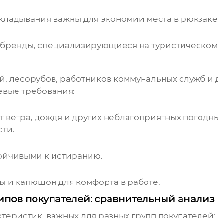
кладывания важны для экономии места в рюкзаке
ие бренды, специализирующиеся на туристическо
й, лесорубов, работников коммунальных служб и д
евые требования:
 ветра, дождя и других неблагоприятных погодны
ти.
ойчивыми к истиранию.
 и капюшон для комфорта в работе.
типов покупателей: сравнительный анализ
еристик, важных для разных групп покупателей: