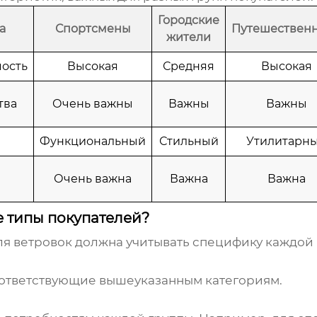
Городские
а
Спортсмены
Путешествен
жители
ость
Высокая
Средняя
Высокая
тва
Очень важны
Важны
Важны
Функциональный
Стильный
Утилитарн
Очень важна
Важна
Важна
е типы покупателей?
ля
ветровок
должна учитывать специфику каждой 
оответствующие вышеуказанным категориям.