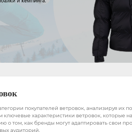
овок
категории покупателей
ветровок
, анализируя их п
им ключевые характеристики
ветровок
, которые 
 о том, как бренды могут адаптировать свои пр
вых аудиторий.