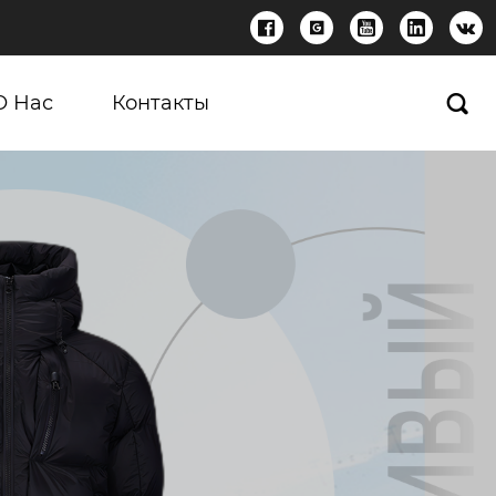





О Нас
Контакты
