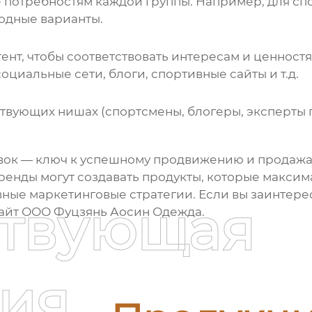
е потребностям каждой группы. Например, для с
модные варианты.
нт, чтобы соответствовать интересам и ценност
циальные сети, блоги, спортивные сайты и т.д.
твующих нишах (спортсмены, блогеры, эксперты 
вок
— ключ к успешному продвижению и продажам
ренды могут создавать продукты, которые макси
вные маркетинговые стратегии. Если вы заинтер
ствующая
сайт
ООО Фуцзянь Аосин Одежда
.
ия