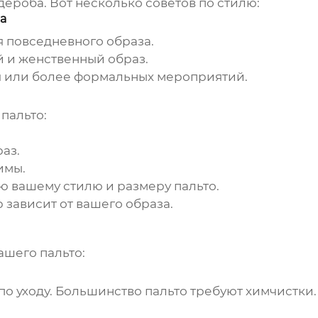
ероба. Вот несколько советов по стилю:
а
 повседневного образа.
 и женственный образ.
я или более формальных мероприятий.
с
пальто
:
аз.
имы.
ю вашему стилю и размеру пальто.
 зависит от вашего образа.
вашего
пальто
:
 по уходу. Большинство
пальто
требуют химчистки.