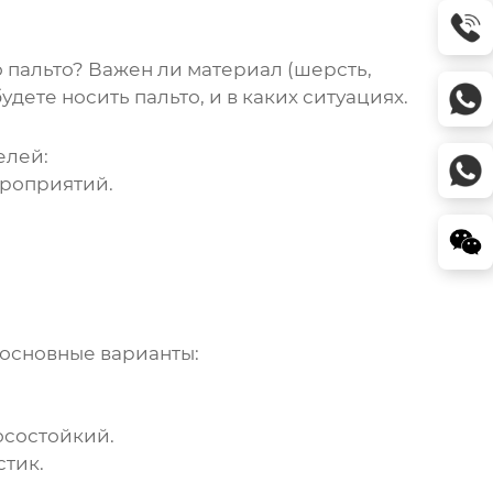
о
пальто
? Важен ли материал (шерсть,
будете носить
пальто
, и в каких ситуациях.
елей:
ероприятий.
 основные варианты:
осостойкий.
тик.