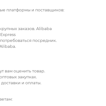
ные платформы и поставщиков:
крупных заказов.
Alibaba
iExpress
потребоваться посредник.
Alibaba.
т вам оценить товар.
птовых закупках.
 доставки и оплаты.
ветам: