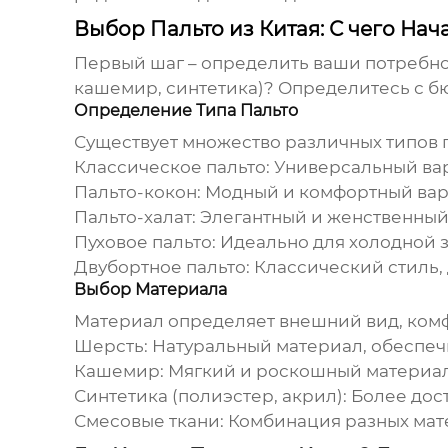
Выбор Пальто из Китая: С чего Нач
Первый шаг – определить ваши потребно
кашемир, синтетика)? Определитесь с бю
Определение Типа Пальто
Существует множество различных типов п
Классическое пальто:
Универсальный вар
Пальто-кокон:
Модный и комфортный вари
Пальто-халат:
Элегантный и женственный в
Пуховое пальто:
Идеально для холодной з
Двубортное пальто:
Классический стиль, 
Выбор Материала
Материал определяет внешний вид, ком
Шерсть:
Натуральный материал, обеспечи
Кашемир:
Мягкий и роскошный материал, 
Синтетика (полиэстер, акрил):
Более дост
Смесовые ткани:
Комбинация разных мате