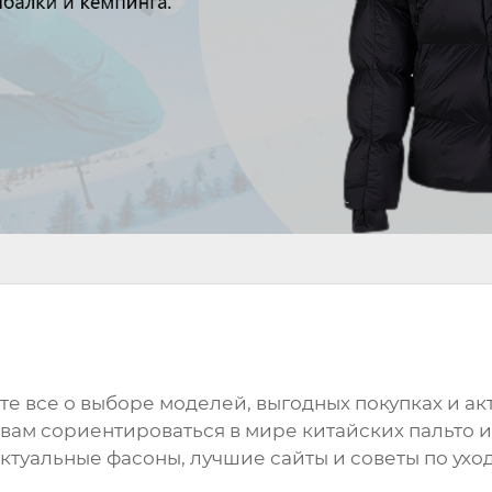
те все о выборе моделей, выгодных покупках и а
т вам сориентироваться в мире китайских пальто и
туальные фасоны, лучшие сайты и советы по уход