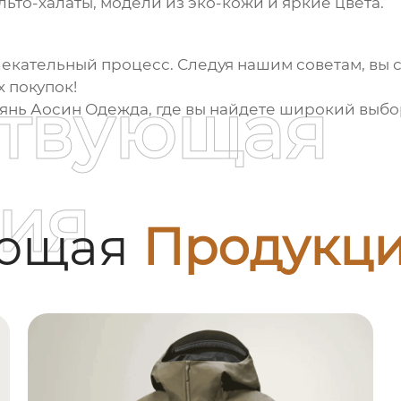
льто-халаты, модели из эко-кожи и яркие цвета.
лекательный процесс. Следуя нашим советам, вы 
х покупок!
ствующая
янь Аосин Одежда
, где вы найдете широкий выб
ия
ующая
Продукц