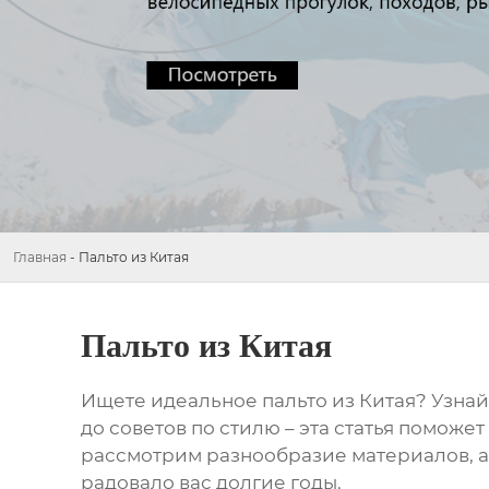
Главная
-
Пальто из Китая
Пальто из Китая
Ищете идеальное
пальто из Китая
? Узнай
до советов по стилю – эта статья поможе
рассмотрим разнообразие материалов, ак
радовало вас долгие годы.