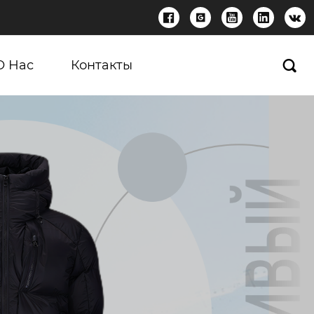





О Нас
Контакты
