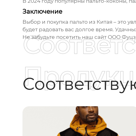
В 2024 году популярны пальто-коконы, па
Заключение
Выбор и покупка
пальто из Китая
– это ув
будет радовать вас долгое время. Удачны
Соответ
Не забудьте посетить наш сайт
ООО Фуцз
Продукц
Соответств