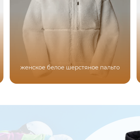
женское белое шерстяное пальто