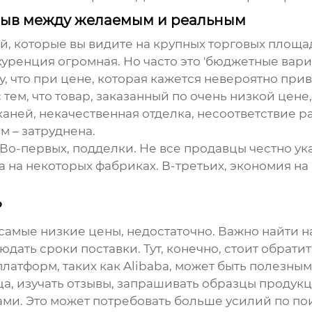
азрыв между желаемым и реальным
которые вы видите на крупных торговых площадк
куренция огромная. Но часто это 'бюджетные вари
у, что при цене, которая кажется невероятно при
 тем, что товар, заказанный по очень низкой цен
ней, некачественная отделка, несоответствие раз
 – затруднена.
 Во-первых, подделки. Не все продавцы честно у
а на некоторых фабриках. В-третьих, экономия на 
?
самые низкие цены, недостаточно. Важно найти 
юдать сроки поставки. Тут, конечно, стоит обрат
атформ, таких как Alibaba, может быть полезным
, изучать отзывы, запрашивать образцы продукц
и. Это может потребовать больше усилий по пои