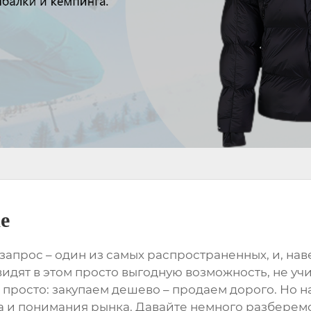
е
тот запрос – один из самых распространенных, и, 
т в этом просто выгодную возможность, не учит
 просто: закупаем дешево – продаем дорого. Но 
 и понимания рынка. Давайте немного разберемс