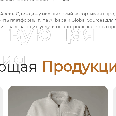
 Аосин Одежда
– у них широкий ассортимент про
чить платформы типа Alibaba и Global Sources дл
ствующая
, оказывающие услуги по контролю качества пр
ия
ующая
Продукц