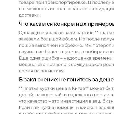
товара при транспортировке. В последн
возможность использовать консолидацию 
доставки.
Что касается конкретных примеро
Однажды мы заказывали партию **платьев
заказали большой объем. Но после получ
пошив выполнен небрежно. Мы потеряли д
научил нас более тщательно выбирать по
Еще одна ошибка – недооценка времени н
месяца. Это привело к срыву сроков реа
время на логистику.
В заключение: не гонитесь за деш
**Платье куртки цена в Китае** может быт
ценой, важнее найти надежного поставщи
что качество – это инвестиция в ваш бизн
Если вам нужна помощь в поиске надежн
китайскими фабриками и можем помочь 