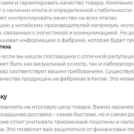
овия и гарантировать качество товара. Компания
рит о наличии опыта и определенной стабильности.
т контролировать качество на всех этапах.
цию у китайских производителей напрямую, испо
 связанных с логистикой и коммуникацией. Но даж
шивал информацию о фабрике, которая будет пр
пеха
е если вы нашли поставщика с отличной репутац
жет быть как визуальный осмотр, так и лаборато
товар соответствует вашим требованиям. Существ
ачества продукции на фабриках в Китае. Это мож
вку
овлиять на итоговую цену товара. Важно заранее
здушная доставка – самая быстрая, но и самая до
кже стоит учитывать таможенные пошлины и нало
за. Это позволит вам защититься от финансовых п