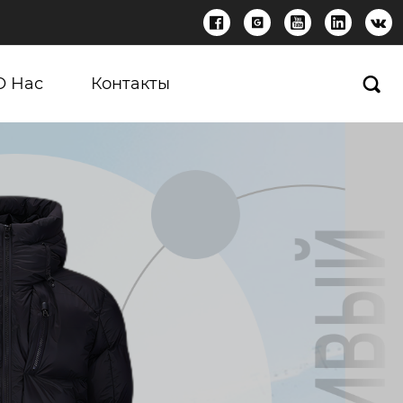





О Нас
Контакты
