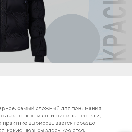
наверное, самый сложный для понимания.
ывая тонкости логистики, качества и,
на практике вырисовывается гораздо
я, какие нюансы здесь кроются.