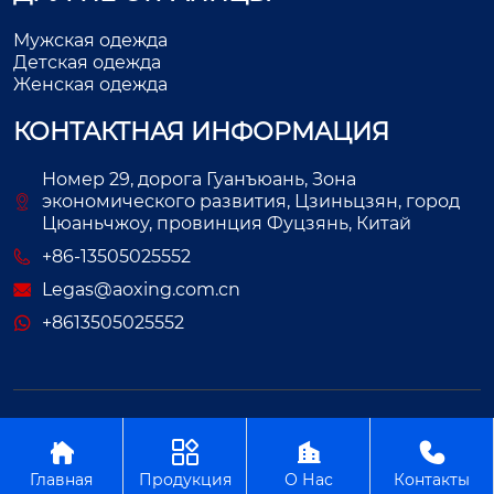
Мужская одежда
Детская одежда
Женская одежда
КОНТАКТНАЯ ИНФОРМАЦИЯ
Номер 29, дорога Гуанъюань, Зона
экономического развития, Цзиньцзян, город
Цюаньчжоу, провинция Фуцзянь, Китай
+86-13505025552
Legas@aoxing.com.cn
+8613505025552
Авторское право©ООО Фуцзянь Аосин Одежда




Главная
Продукция
О Нас
Контакты