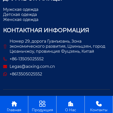
Мужская одежда
Детская одежда
Женская одежда
КОНТАКТНАЯ ИНФОРМАЦИЯ
Номер 29, дорога Гуанъюань, Зона
экономического развития, Цзиньцзян, город
Цюаньчжоу, провинция Фуцзянь, Китай
+86-13505025552
Legas@aoxing.com.cn
+8613505025552
Авторское право©ООО Фуцзянь Аосин Одежда




Главная
Продукция
О Нас
Контакты