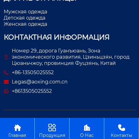
Мужская одежда
Детская одежда
Женская одежда
КОНТАКТНАЯ ИНФОРМАЦИЯ
Номер 29, дорога Гуанъюань, Зона
экономического развития, Цзиньцзян, город
Цюаньчжоу, провинция Фуцзянь, Китай
+86-13505025552
Legas@aoxing.com.cn
+8613505025552
Авторское право©ООО Фуцзянь Аосин Одежда




Главная
Продукция
О Нас
Контакты