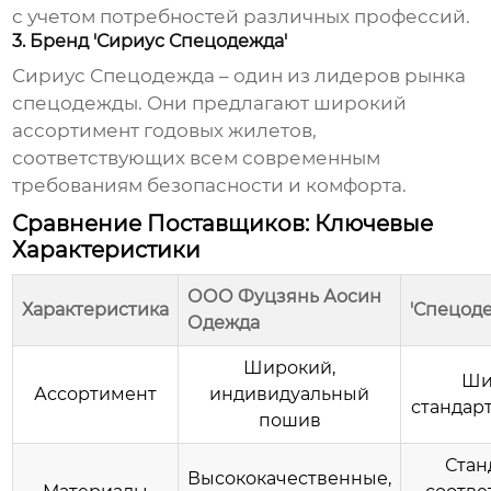
с учетом потребностей различных профессий.
3. Бренд 'Сириус Спецодежда'
Сириус Спецодежда – один из лидеров рынка
спецодежды. Они предлагают широкий
ассортимент
годовых жилетов
,
соответствующих всем современным
требованиям безопасности и комфорта.
Сравнение Поставщиков: Ключевые
Характеристики
ООО Фуцзянь Аосин
Характеристика
'Спецод
Одежда
Широкий,
Ши
Ассортимент
индивидуальный
стандар
пошив
Стан
Высококачественные,