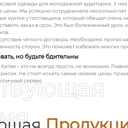
нсовой одежды для молодежной аудитории. У них
е цены. Мы успешно сотрудничали несколько лет 
вые куртки у поставщика, который обещал очень ни
оставить заказ в срок. Это был болезненный урок,
ков.
сутствие четкого договора. Необходимо прописыв
венность сторон. Это поможет избежать многих п
вать, но будьте бдительны
 Китая
– это не всегда просто, но возможно. Главн
риски. Не стоит искать самые низкие цены, лучш
ствующая
отличный сервис.
ия
ующая
Продукц