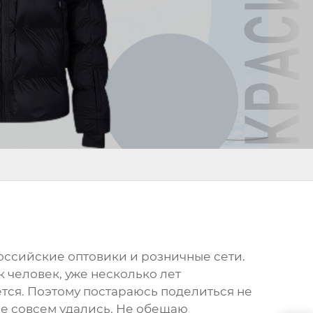
российские оптовики и розничные сети.
ак человек, уже несколько лет
тся. Поэтому постараюсь поделиться не
не совсем удались. Не обещаю