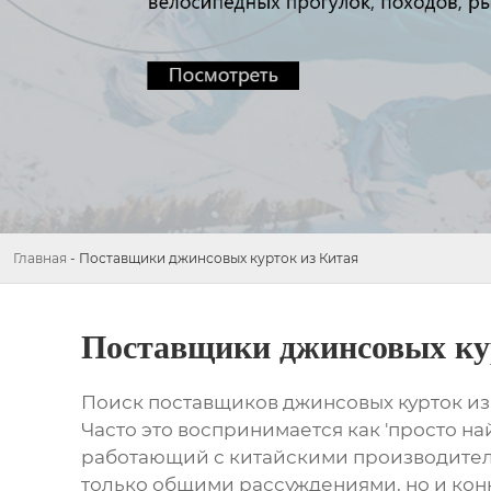
Главная
-
Поставщики джинсовых курток из Китая
Поставщики джинсовых ку
Поиск
поставщиков джинсовых курток из
Часто это воспринимается как 'просто най
работающий с китайскими производителя
только общими рассуждениями, но и конк