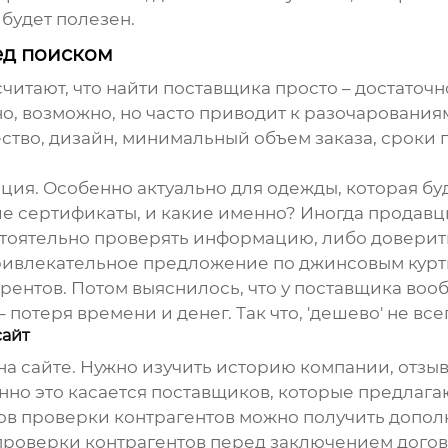
 будет полезен.
ед поиском
ают, что найти поставщика просто – достаточно
но, возможно, но часто приводит к разочарования
ство, дизайн, минимальный объем заказа, сроки 
ия. Особенно актуально для одежды, которая буд
е сертификаты, и какие именно? Иногда продавцы 
тоятельно проверять информацию, либо доверить
привлекательное предложение по джинсовым курт
рентов. Потом выяснилось, что у поставщика воо
 потеря времени и денег. Так что, 'дешево' не всег
сайт
а сайте. Нужно изучить историю компании, отзыв
о это касается поставщиков, которые предлагаю
ов проверки контрагентов можно получить допо
проверки контрагентов перед заключением догово