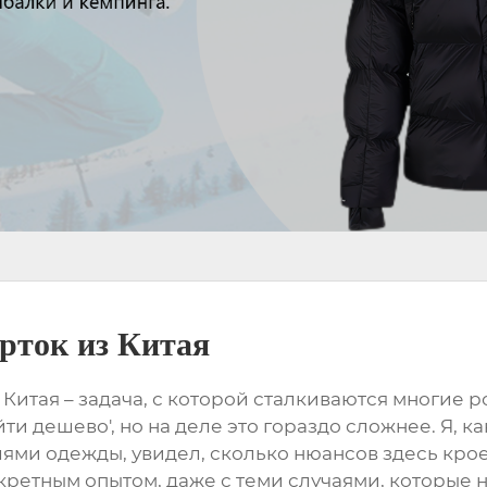
рток из Китая
 Китая
– задача, с которой сталкиваются многие 
ти дешево', но на деле это гораздо сложнее. Я, к
ми одежды, увидел, сколько нюансов здесь крое
ретным опытом, даже с теми случаями, которые 