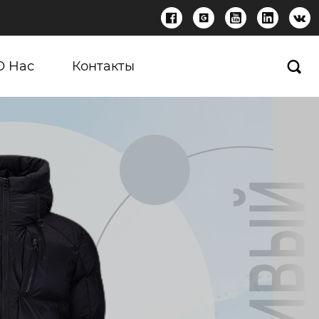





О Нас
Контакты
