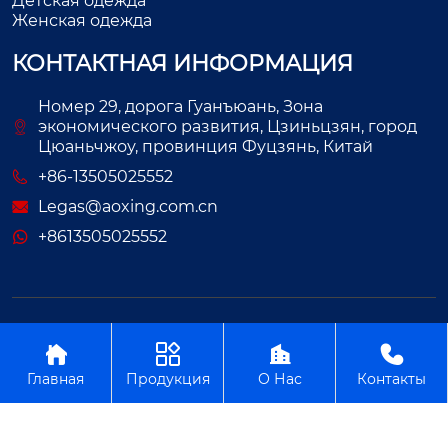
Детская одежда
Женская одежда
КОНТАКТНАЯ ИНФОРМАЦИЯ
Номер 29, дорога Гуанъюань, Зона
экономического развития, Цзиньцзян, город
Цюаньчжоу, провинция Фуцзянь, Китай
+86-13505025552
Legas@aoxing.com.cn
+8613505025552
Авторское право©ООО Фуцзянь Аосин Одежда




Главная
Продукция
О Нас
Контакты