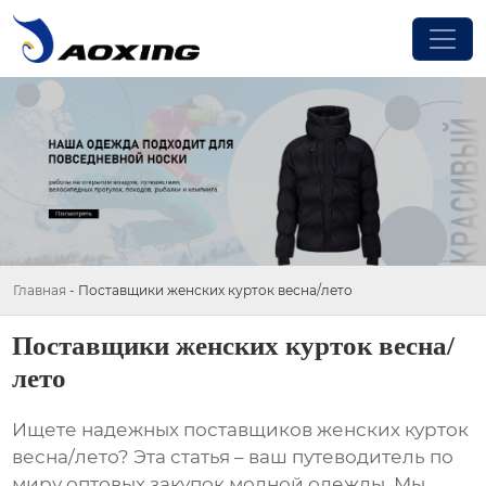
Главная
-
Поставщики женских курток весна/лето
Поставщики женских курток весна/
лето
Ищете надежных
поставщиков женских курток
весна/лето
? Эта статья – ваш путеводитель по
миру оптовых закупок модной одежды. Мы