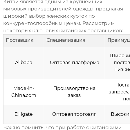
Китай является одним из крупнейших
мировых производителей одежды, предлагая
широкий выбор
женских курток
по
конкурентоспособным ценам. Рассмотрим
некоторых ключевых китайских поставщиков:
Поставщик
Специализация
Преимущ
Широки
Alibaba
Оптовая платформа
поста
низки
Поста
Made-in-
Производство на
запросу
China.com
заказ
по
DHgate
Оптовая торговля
Высоки
Важно помнить, что при работе с китайскими