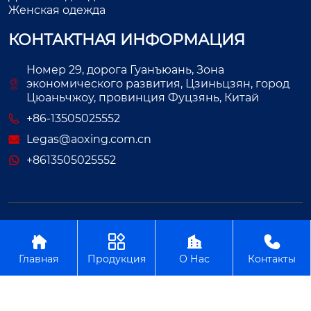
Женская одежда
КОНТАКТНАЯ ИНФОРМАЦИЯ
Номер 29, дорога Гуанъюань, Зона
экономического развития, Цзиньцзян, город
Цюаньчжоу, провинция Фуцзянь, Китай
+86-13505025552
Legas@aoxing.com.cn
+8613505025552
Авторское право©ООО Фуцзянь Аосин Одежда




Главная
Продукция
О Нас
Контакты