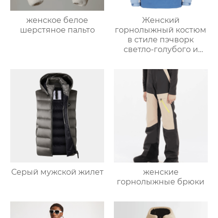
женское белое
Женский
шерстяное пальто
горнолыжный костюм
в стиле пэчворк
светло-голубого и
светло-серо-голубого
цвета
Серый мужской жилет
женские
горнолыжные брюки