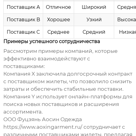
Поставщик А
Отличное
Широкий
Средн
Поставщик B
Хорошее
Узкий
Высока
Поставщик C
Среднее
Средний
Низка
Примеры успешного сотрудничества
Рассмотрим примеры компаний, которые
эффективно взаимодействуют с
поставщиками:
Компания X заключила долгосрочный контракт
с
поставщиком жилеты
, что позволило снизить
затраты и обеспечить стабильные поставки.
Компания Y использует онлайн-платформы для
поиска новых поставщиков и расширения
ассортимента.
ООО Фуцзянь Аосин Одежда
https://www.aoxingarment.ru/
сотрудничает с
различными
поставщиками жилеты
, предлагая