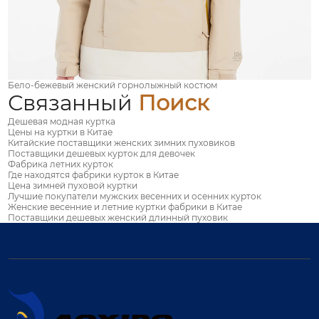
Бело-бежевый женский горнолыжный костюм
Связанный
Поиск
Дешевая модная куртка
Цены на куртки в Китае
Китайские поставщики женских зимних пуховиков
Поставщики дешевых курток для девочек
Фабрика летних курток
Где находятся фабрики курток в Китае
Цена зимней пуховой куртки
Лучшие покупатели мужских весенних и осенних курток
Женские весенние и летние куртки фабрики в Китае
Поставщики дешевых женский длинный пуховик