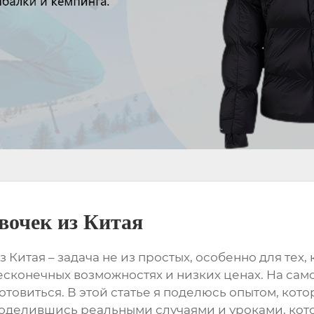
вочек из Китая
з Китая
– задача не из простых, особенно для тех,
сконечных возможностях и низких ценах. На самом
товиться. В этой статье я поделюсь опытом, кото
оделившись реальными случаями и уроками, кот