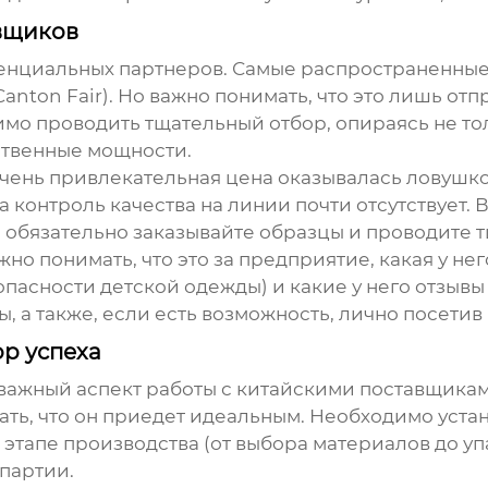
авщиков
отенциальных партнеров. Самые распространенные 
anton Fair). Но важно понимать, что это лишь отп
мо проводить тщательный отбор, опираясь не толь
ственные мощности.
 очень привлекательная цена оказывалась ловушко
 контроль качества на линии почти отсутствует. В
, обязательно заказывайте образцы и проводите 
о понимать, что это за предприятие, какая у не
пасности детской одежды) и какие у него отзывы
, а также, если есть возможность, лично посетив
ор успеха
й важный аспект работы с китайскими
поставщиками
ать, что он приедет идеальным. Необходимо устан
этапе производства (от выбора материалов до упа
партии.