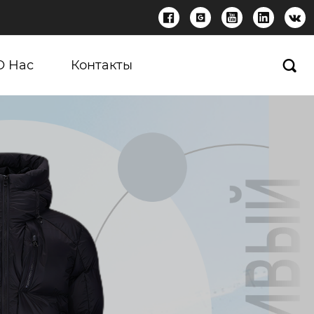





О Нас
Контакты
