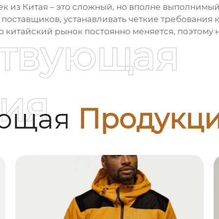
к из Китая
– это сложный, но вполне выполнимый 
поставщиков, устанавливать четкие требования к 
 что китайский рынок постоянно меняется, поэтому
ствующая
ия
ующая
Продукц