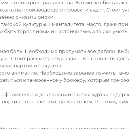
имого контролера качества. Это может быть как 
ать на производство и провести аудит. Стоит учи
венно снизить риски.
айской культуры и менталитета. Часто, даже при
о быть терпеливым и настойчивым, а также уметь
вная боль. Необходимо продумать все детали: в
уза. Стоит рассмотреть различные варианты дост
бъема партии и бюджета.
ого внимания. Необходимо заранее изучить тамо
ратиться к таможенному брокеру, который помо
о оформленной декларации партия куртки задерж
спортило отношения с покупателем. Поэтому, луч
обратить внимание на специализированные торг