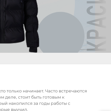
 кто только начинает. Часто встречаются
 деле, стоит быть готовым к
рый накопился за годы работы с
орые выучил.