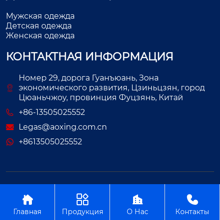
Мужская одежда
Детская одежда
Женская одежда
КОНТАКТНАЯ ИНФОРМАЦИЯ
Номер 29, дорога Гуанъюань, Зона
экономического развития, Цзиньцзян, город
Цюаньчжоу, провинция Фуцзянь, Китай
+86-13505025552
Legas@aoxing.com.cn
+8613505025552
Авторское право©ООО Фуцзянь Аосин Одежда




Главная
Продукция
О Нас
Контакты