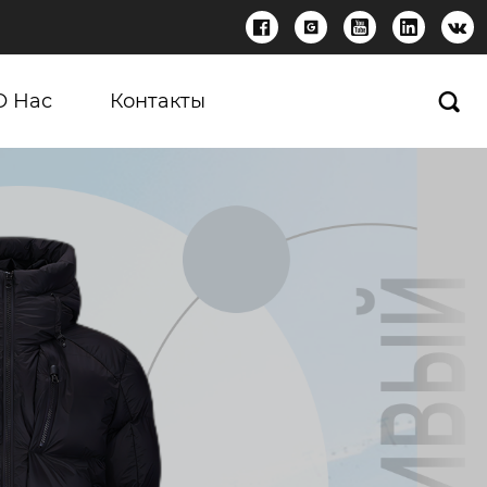





О Нас
Контакты
