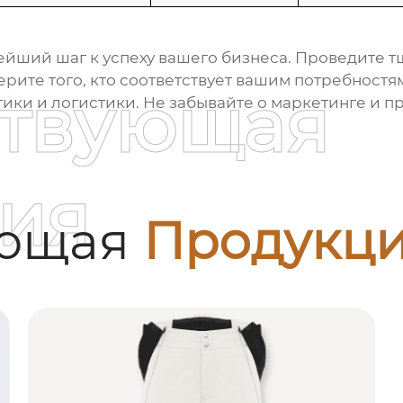
ейший шаг к успеху вашего бизнеса. Проведите 
ите того, кто соответствует вашим потребностям
ствующая
ики и логистики. Не забывайте о маркетинге и п
ия
ующая
Продукц