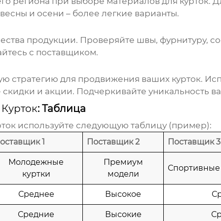
го региона при выборе материалов для курток. 
есны и осени – более легкие варианты.
ства продукции. Проверяйте швы, фурнитуру, со
айтесь с поставщиком.
ю стратегию для продвижения ваших курток. Исп
 скидки и акции. Подчеркивайте уникальность в
 Курток
: Таблица
рток
используйте следующую таблицу (пример):
оставщик 1
Поставщик 2
Поставщик 3
Молодежные
Премиум
Спортивные
куртки
модели
Среднее
Высокое
С
Средние
Высокие
С