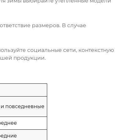
Для зимы выбирайте утепленные модели
ответствие размеров. В случае
ользуйте социальные сети, контекстную
ашей продукции.
 и повседневные
реднее
редние