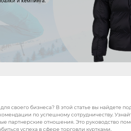
для своего бизнеса? В этой статье вы найдете п
комендации по успешному сотрудничеству. Узнай
ые партнерские отношения. Это руководство пом
иться успеха в сфере торговли куртками.