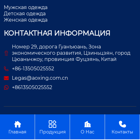
Мужская одежда
Детская одежда
Женская одежда
КОНТАКТНАЯ ИНФОРМАЦИЯ
Номер 29, дорога Гуанъюань, Зона
экономического развития, Цзиньцзян, город
Цюаньчжоу, провинция Фуцзянь, Китай
+86-13505025552
Legas@aoxing.com.cn
+8613505025552
Авторское право©ООО Фуцзянь Аосин Одежда




Главная
Продукция
О Нас
Контакты