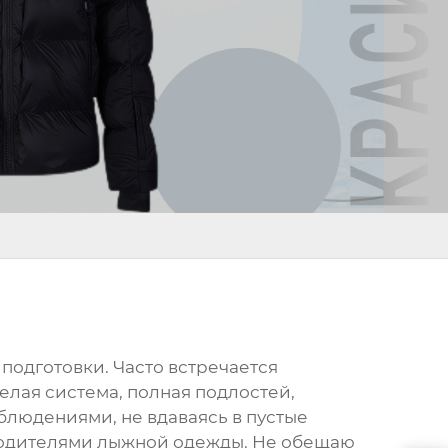
подготовки. Часто встречается
елая система, полная подлостей,
блюдениями, не вдаваясь в пустые
зводителями лыжной одежды. Не обещаю