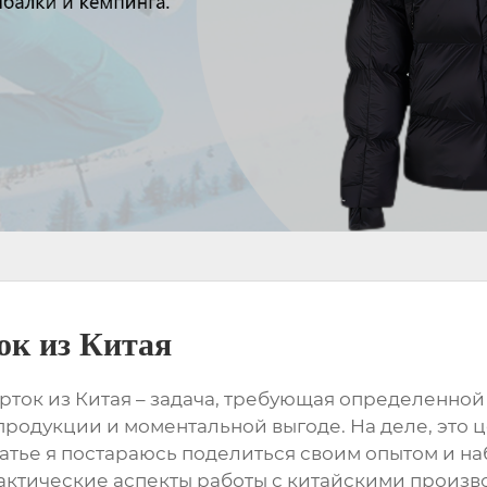
к из Китая
ток из Китая – задача, требующая определенной 
родукции и моментальной выгоде. На деле, это ц
атье я постараюсь поделиться своим опытом и на
практические аспекты работы с китайскими прои