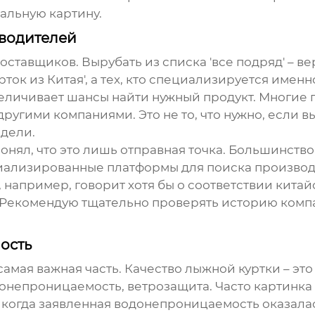
еальную картину.
зводителей
ставщиков. Вырубать из списка 'все подряд' – в
ток из Китая', а тех, кто специализируется име
 увеличивает шансы найти нужный продукт. Многи
угими компаниями. Это не то, что нужно, если вы
дели.
 понял, что это лишь отправная точка. Большинств
иализированные платформы для поиска производ
 например, говорит хотя бы о соответствии китай
. Рекомендую тщательно проверять историю компа
ность
самая важная часть. Качество лыжной куртки – это
онепроницаемость, ветрозащита. Часто картинка 
, когда заявленная водонепроницаемость оказала