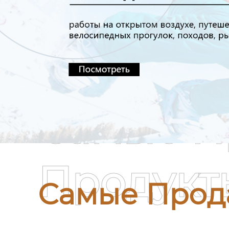
Самые П
Продукт
Самые Прод