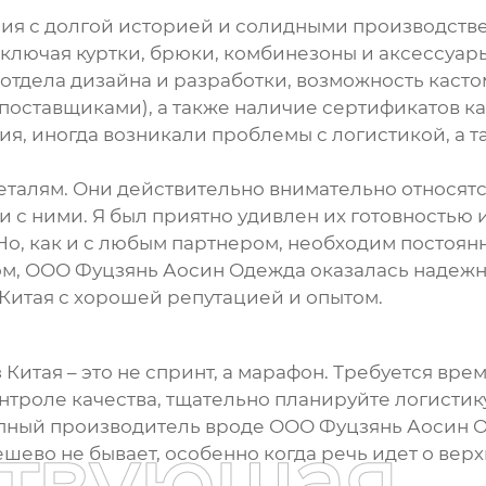
ния с долгой историей и солидными производст
ючая куртки, брюки, комбинезоны и аксессуары. 
 отдела дизайна и разработки, возможность каст
поставщиками), а также наличие сертификатов к
ия, иногда возникали проблемы с логистикой, а т
деталям. Они действительно внимательно относят
ии с ними. Я был приятно удивлен их готовностью
Но, как и с любым партнером, необходим постоян
ом, ООО Фуцзянь Аосин Одежда оказалась надежн
Китая с хорошей репутацией и опытом.
 Китая
– это не спринт, а марафон. Требуется врем
нтроле качества, тщательно планируйте логистик
упный производитель вроде ООО Фуцзянь Аосин О
ствующая
ешево не бывает, особенно когда речь идет о вер