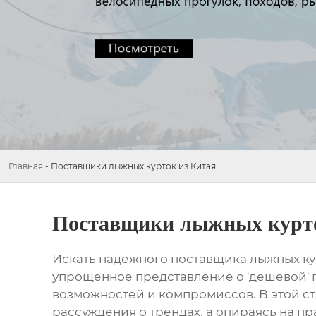
Главная
-
Поставщики лыжных курток из Китая
Поставщики лыжных курто
Искать надежного поставщика лыжных кур
упрощенное представление о 'дешевой' п
возможностей и компромиссов. В этой ст
рассуждения о трендах, а опираясь на 