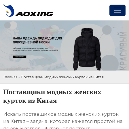
Главная
-
Поставщики модных женских курток из Китая
Поставщики модных женских
курток из Китая
Искать
поставщиков модных женских курток
из Китая
– задача, которая кажется простой на
первый взгляд. Интернет пестрит