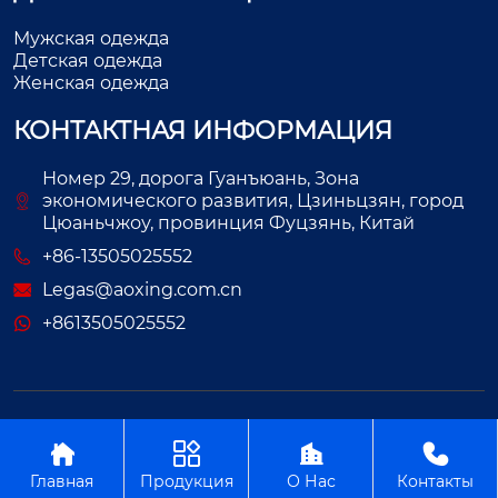
Мужская одежда
Детская одежда
Женская одежда
КОНТАКТНАЯ ИНФОРМАЦИЯ
Номер 29, дорога Гуанъюань, Зона
экономического развития, Цзиньцзян, город
Цюаньчжоу, провинция Фуцзянь, Китай
+86-13505025552
Legas@aoxing.com.cn
+8613505025552
Авторское право©ООО Фуцзянь Аосин Одежда




Главная
Продукция
О Нас
Контакты