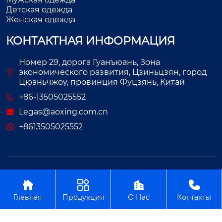
Детская одежда
Женская одежда
КОНТАКТНАЯ ИНФОРМАЦИЯ
Номер 29, дорога Гуанъюань, Зона
экономического развития, Цзиньцзян, город
Цюаньчжоу, провинция Фуцзянь, Китай
+86-13505025552
Legas@aoxing.com.cn
+8613505025552
Авторское право©ООО Фуцзянь Аосин Одежда




Главная
Продукция
О Нас
Контакты