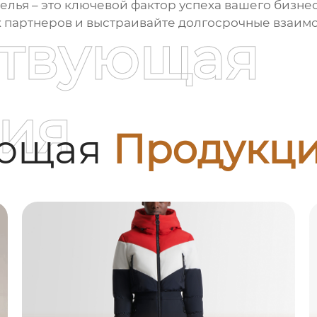
елья
– это ключевой фактор успеха вашего бизне
 партнеров и выстраивайте долгосрочные взаим
ствующая
ия
ующая
Продукц