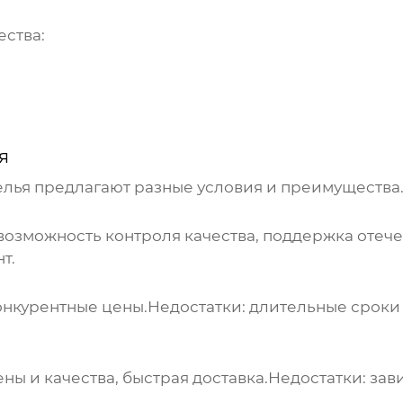
ества:
я
елья
предлагают разные условия и преимущества
возможность контроля качества, поддержка отече
т.
онкурентные цены.
Недостатки:
длительные сроки 
ы и качества, быстрая доставка.
Недостатки:
зави