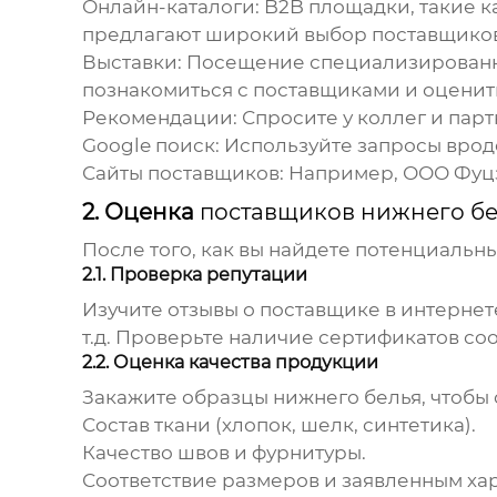
Онлайн-каталоги:
B2B площадки, такие к
предлагают широкий выбор
поставщико
Выставки:
Посещение специализированных
познакомиться с
поставщиками
и оценит
Рекомендации:
Спросите у коллег и парт
Google поиск:
Используйте запросы вроде
Сайты поставщиков:
Например,
ООО Фуц
2. Оценка
поставщиков нижнего бе
После того, как вы найдете потенциальн
2.1. Проверка репутации
Изучите отзывы о
поставщике
в интернет
т.д. Проверьте наличие сертификатов соо
2.2. Оценка качества продукции
Закажите образцы
нижнего белья
, чтоб
Состав ткани (хлопок, шелк, синтетика).
Качество швов и фурнитуры.
Соответствие размеров и заявленным ха