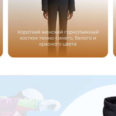
Короткий женский горнолыжный
костюм темно-синего, белого и
красного цвета