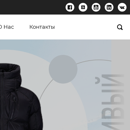





О Нас
Контакты
