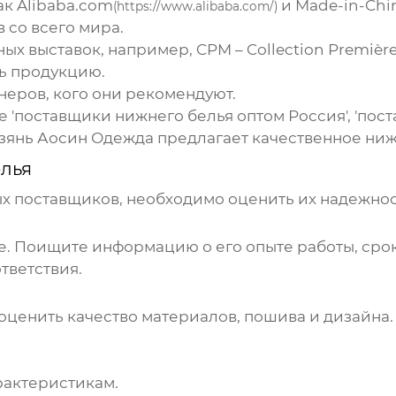
ак
Alibaba.com
и
Made-in-Chi
(
https://www.alibaba.com/
)
в
со всего мира.
 выставок, например, CPM – Collection Première
ь продукцию.
неров, кого они рекомендуют.
 '
поставщики нижнего белья
оптом Россия', '
пост
зянь Аосин Одежда
предлагает качественное
ниж
лья
ых
поставщиков
, необходимо оценить их надежнос
е. Поищите информацию о его опыте работы, срок
тветствия.
ы оценить качество материалов, пошива и дизайн
рактеристикам.