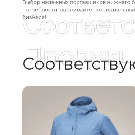
Выбор надежных
поставщиков нижнего б
потребности, оценивайте потенциальных
Соответ
бизнесе!
Продукц
Соответств