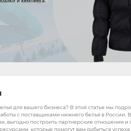
я
елья
для вашего бизнеса? В этой статье мы под
работы с
поставщиками нижнего белья
в России. В
ии, выгодно построить партнерские отношения и
есурсами, которые помогут вам добиться успеха 