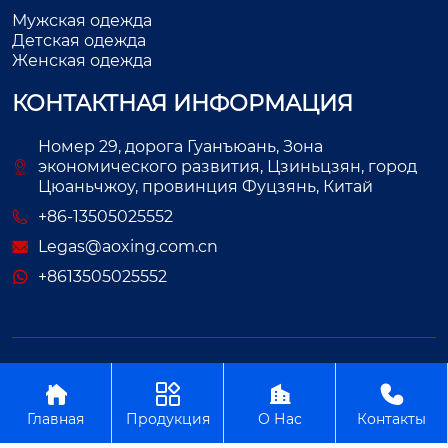
Мужская одежда
Детская одежда
Женская одежда
КОНТАКТНАЯ ИНФОРМАЦИЯ
Номер 29, дорога Гуанъюань, Зона
экономического развития, Цзиньцзян, город
Цюаньчжоу, провинция Фуцзянь, Китай
+86-13505025552
Legas@aoxing.com.cn
+8613505025552
Авторское право©ООО Фуцзянь Аосин Одежда




Главная
Продукция
О Нас
Контакты