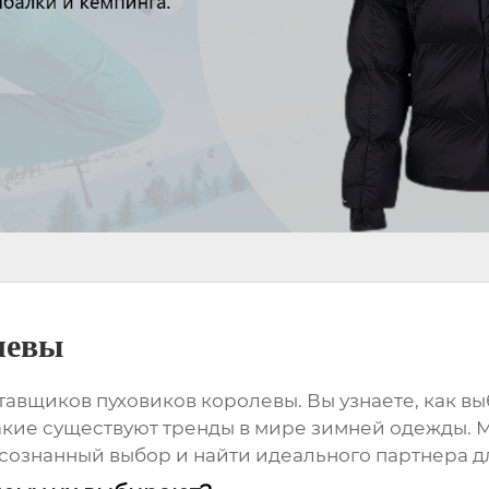
левы
тавщиков пуховиков королевы
. Вы узнаете, как 
какие существуют тренды в мире зимней одежды. 
сознанный выбор и найти идеального партнера д