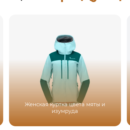
Женская куртка цвета мяты и
изумруда