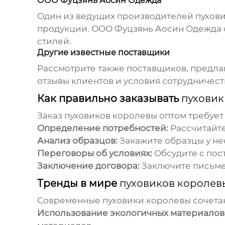
ООО Фуцзянь Аосин Одежда
Один из ведущих производителей
пухов
продукции.
ООО Фуцзянь Аосин Одежда
стилей.
Другие известные поставщики
Рассмотрите также поставщиков, предлаг
отзывы клиентов и условия сотрудничест
Как правильно заказывать
пуховик
Заказ
пуховиков королевы
оптом требует
Определение потребностей:
Рассчитайте
Анализ образцов:
Закажите образцы у не
Переговоры об условиях:
Обсудите с пос
Заключение договора:
Заключите письмен
Тренды в мире
пуховиков королев
Современные
пуховики королевы
сочета
Использование экологичных материалов