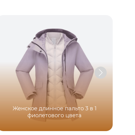
Женское длинное пальто 3 в 1
фиолетового цвета