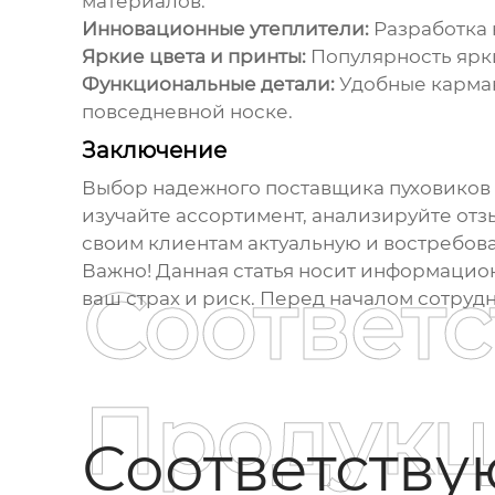
материалов.
Инновационные утеплители:
Разработка 
Яркие цвета и принты:
Популярность ярки
Функциональные детали:
Удобные карман
повседневной носке.
Заключение
Выбор надежного
поставщика пуховиков
изучайте ассортимент, анализируйте от
своим клиентам актуальную и востребов
Важно! Данная статья носит информацио
Соответ
ваш страх и риск. Перед началом сотруд
Продукц
Соответств