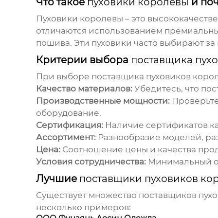
Что такое
пуховики королевы
и по
Пуховики королевы
– это высококачестве
отличаются использованием премиальных
пошива. Эти пуховики часто выбирают з
Критерии выбора
поставщика пух
При выборе
поставщика пуховиков коро
Качество материалов:
Убедитесь, что пос
Производственные мощности:
Проверьте
оборудование.
Сертификация:
Наличие сертификатов ка
Ассортимент:
Разнообразие моделей, раз
Цена:
Соотношение цены и качества про
Условия сотрудничества:
Минимальный объ
Лучшие
поставщики пуховиков ко
Существует множество
поставщиков пух
несколько примеров: