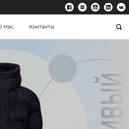





О Нас
Контакты
