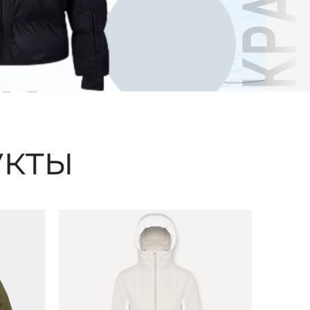
ые
кты