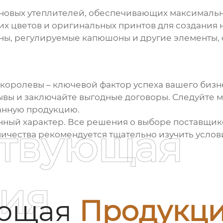
новых утеплителей, обеспечивающих максимальн
х цветов и оригинальных принтов для создания 
ы, регулируемые капюшоны и другие элементы,
 королевы
– ключевой фактор успеха вашего бизн
зывы и заключайте выгодные договоры. Следуйте 
анную продукцию.
нный характер. Все решения о выборе поставщик
ствующая
ничества рекомендуется тщательно изучить усло
ия
ующая
Продукц