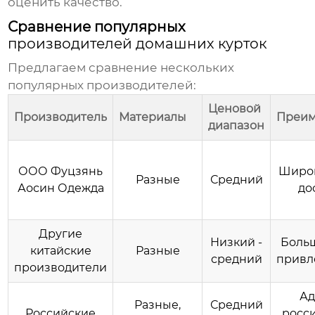
оценить качество.
Сравнение популярных
производителей домашних курток
Предлагаем сравнение нескольких
популярных
производителей
:
Ценовой
Производитель
Материалы
Преим
диапазон
ООО Фуцзянь
Широк
Разные
Средний
Аосин Одежда
до
Другие
Низкий -
Больш
китайские
Разные
средний
привл
производители
Ад
Разные,
Средний
Российские
росси