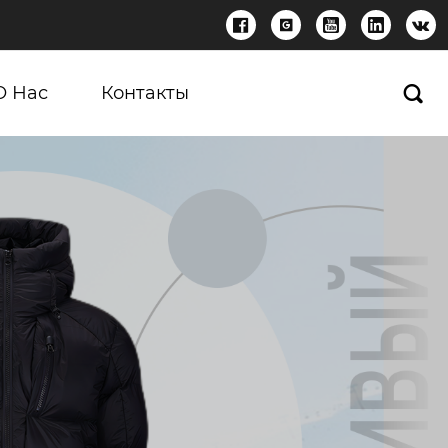





О Нас
Контакты
