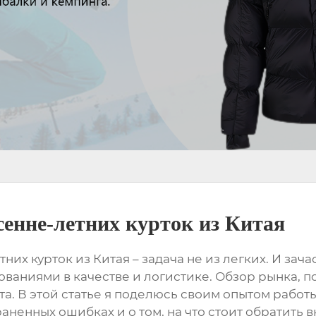
енне-летних курток из Китая
них курток из Китая
– задача не из легких. И за
ованиями в качестве и логистике. Обзор рынка, 
ыта. В этой статье я поделюсь своим опытом рабо
аненных ошибках и о том, на что стоит обратить 