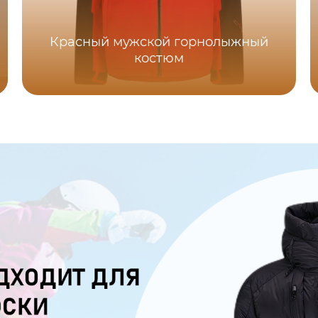
Красный мужской горнолыжный
костюм