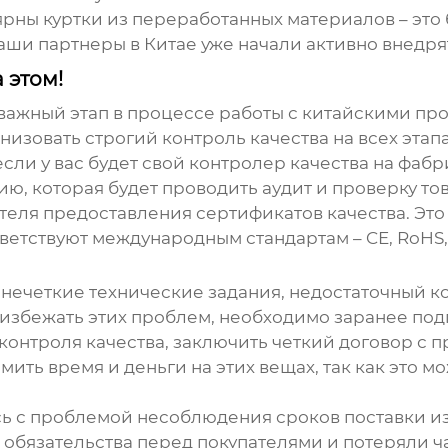
ярны куртки из переработанных материалов – это
ши партнеры в Китае уже начали активно внедрят
 этом!
й важный этап в процессе работы с китайскими пр
изовать строгий контроль качества на всех этап
сли у вас будет свой контролер качества на фабри
, которая будет проводить аудит и проверку тов
ителя предоставления сертификатов качества. Эт
ветствуют международным стандартам – CE, RoHS,
нечеткие технические задания, недостаточный к
 избежать этих проблем, необходимо заранее по
контроля качества, заключить четкий договор с 
мить время и деньги на этих вещах, так как это 
сь с проблемой несоблюдения сроков поставки из
 обязательства перед покупателями и потеряли час