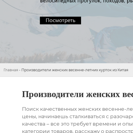
Главная
-
Производители женских весенне-летних курток из Китая
Производители женских вес
Поиск качественных
женских весенне-лет
цены, начинаешь сталкиваться с разочар
качества – все это требует времени и оп
категории товаров, расскажу о распростр