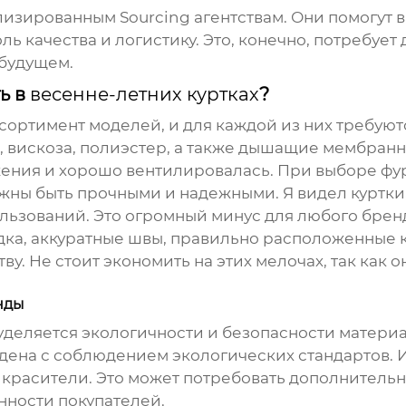
лизированным Sourcing агентствам. Они помогут 
ь качества и логистику. Это, конечно, потребует
 будущем.
ь в
весенне-летних куртках
?
сортимент моделей, и для каждой из них требуют
ен, вискоза, полиэстер, а также дышащие мембран
жения и хорошо вентилировалась. При выборе ф
лжны быть прочными и надежными. Я видел куртки,
льзований. Это огромный минус для любого брен
дка, аккуратные швы, правильно расположенные к
. Не стоит экономить на этих мелочах, так как 
нды
деляется экологичности и безопасности материал
дена с соблюдением экологических стандартов.
расители. Это может потребовать дополнительных
нности покупателей.