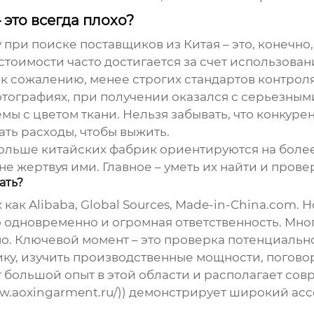
 это всегда плохо?
 при поиске поставщиков из Китая – это, конечно,
 стоимости часто достигается за счет использова
 сожалению, менее строгих стандартов контроля 
отографиях, при получении оказался с серьезным
ы с цветом ткани. Нельзя забывать, что конкуре
ь расходы, чтобы выжить.
больше китайских фабрик ориентируются на более
 жертвуя ими. Главное – уметь их найти и прове
ать?
 как Alibaba, Global Sources, Made-in-China.com.
 одновременно и огромная ответственность. Мн
ьно. Ключевой момент – это проверка потенциальн
ику, изучить производственные мощности, погово
 большой опыт в этой области и располагает сов
/www.aoxingarment.ru/)) демонстрирует широкий а