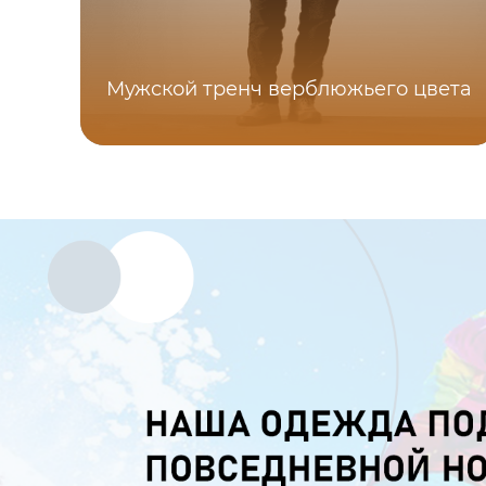
Мужской тренч верблюжьего цвета