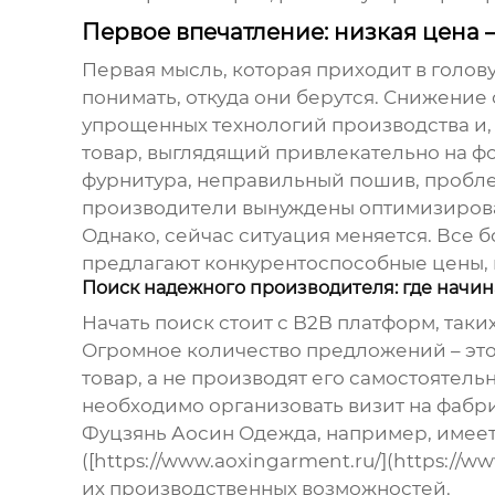
Первое впечатление: низкая цена –
Первая мысль, которая приходит в голову
понимать, откуда они берутся. Снижение
упрощенных технологий производства и, к
товар, выглядящий привлекательно на ф
фурнитура, неправильный пошив, проблем
производители вынуждены оптимизироват
Однако, сейчас ситуация меняется. Все 
предлагают конкурентоспособные цены, не
Поиск надежного производителя: где начин
Начать поиск стоит с B2B платформ, таких
Огромное количество предложений – это
товар, а не производят его самостоятел
необходимо организовать визит на фабр
Фуцзянь Аосин Одежда, например, имеет
([https://www.aoxingarment.ru/](https:/
их производственных возможностей.