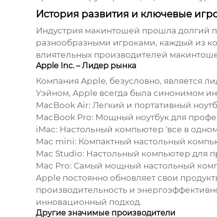
История развития и ключевые игр
Индустрия
макинтошей
прошла долгий пу
разнообразными игроками, каждый из ко
влиятельных
производителей макинтош
Apple Inc. – Лидер рынка
Компания Apple, безусловно, является 
Уэйном, Apple всегда была синонимом ин
MacBook Air: Легкий и портативный ноут
MacBook Pro: Мощный ноутбук для профе
iMac: Настольный компьютер 'все в одном
Mac mini: Компактный настольный компь
Mac Studio: Настольный компьютер для
Mac Pro: Самый мощный настольный комп
Apple постоянно обновляет свои продук
производительность и энергоэффективн
инновационный подход.
Другие значимые производители