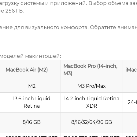
агрузку системы и приложений. Выбор объема за
е 256 ГБ.
ние для визуального комфорта. Обратите вниман
 моделей
макинтошей
:
MacBook Pro (14-inch,
а
MacBook Air (M2)
iMac
M3)
M2
M3 Pro/Max
13.6-inch Liquid
14.2-inch Liquid Retina
24-
Retina
XDR
8/16 GB
8/16/32/64/96 GB