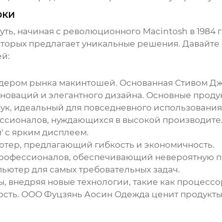
оки
ть, начиная с революционного Macintosh в 1984 
торых предлагает уникальные решения. Давайте
ей
:
лидером рынка
макинтошей
. Основанная Стивом Д
новаций и элегантного дизайна. Основные продук
бук, идеальный для повседневного использования
ссионалов, нуждающихся в высокой производите
' с ярким дисплеем.
ютер, предлагающий гибкость и экономичность.
 профессионалов, обеспечивающий невероятную п
ьютер для самых требовательных задач.
ты, внедряя новые технологии, такие как процес
ость.
ООО Фуцзянь Аосин Одежда
ценит продукты 