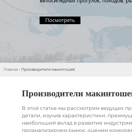
Главная
-
Производители макинтошей
Производители макинтоше
В этой статье мы рассмотрим ведущих
пр
детали, изучив характеристики, преимущ
наибольший вклад в развитие индустри
проанализируем рынок, оценим конкурен