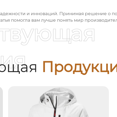
 надежности и инноваций. Принимая решение о по
татья помогла вам лучше понять мир
производите
ствующая
ия
ующая
Продукц