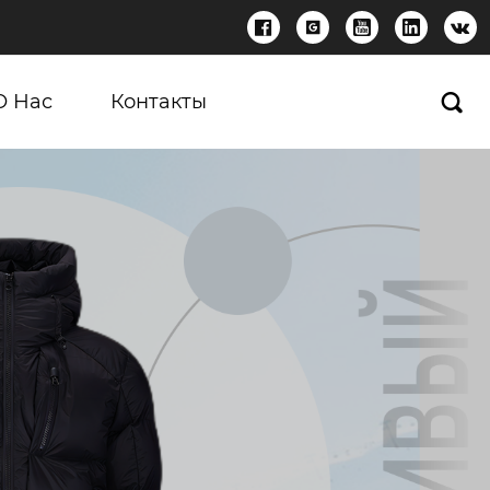





О Нас
Контакты
