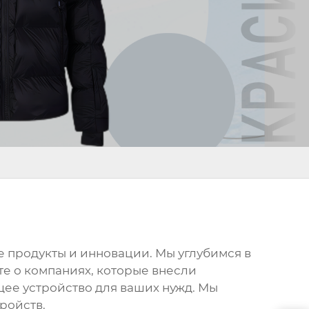
е продукты и инновации. Мы углубимся в
те о компаниях, которые внесли
ящее устройство для ваших нужд. Мы
ройств.