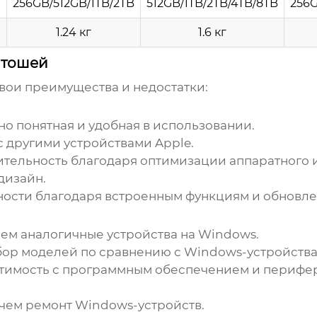
256GB/512GB/1TB/2TB
512GB/1TB/2TB/4TB/8TB
256G
1.24 кг
1.6 кг
нтошей
вои преимущества и недостатки:
о понятная и удобная в использовании.
с другими устройствами Apple.
тельность благодаря оптимизации аппаратного 
дизайн.
ности благодаря встроенным функциям и обновле
 чем аналогичные устройства на Windows.
ор моделей по сравнению с Windows-устройства
естимость с программным обеспечением и периф
 чем ремонт Windows-устройств.