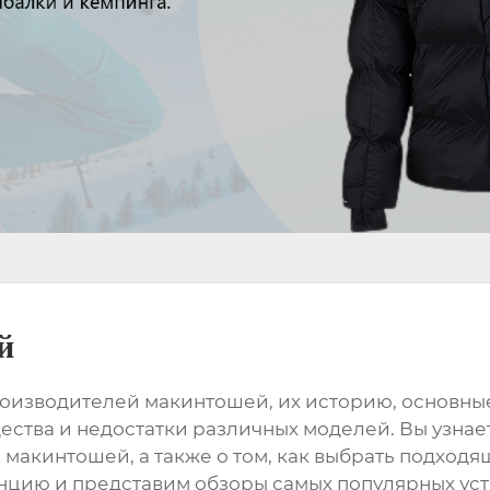
й
оизводителей макинтошей
, их историю, основны
ества и недостатки различных моделей. Вы узнае
и
макинтошей
, а также о том, как выбрать подход
цию и представим обзоры самых популярных уст