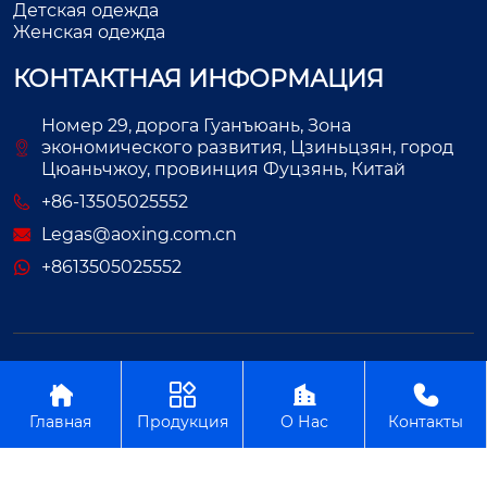
Детская одежда
Женская одежда
КОНТАКТНАЯ ИНФОРМАЦИЯ
Номер 29, дорога Гуанъюань, Зона
экономического развития, Цзиньцзян, город
Цюаньчжоу, провинция Фуцзянь, Китай
+86-13505025552
Legas@aoxing.com.cn
+8613505025552
Авторское право©ООО Фуцзянь Аосин Одежда




Главная
Продукция
О Нас
Контакты