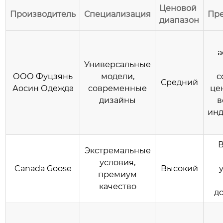
Ценовой
Производитель
Специализация
Пр
диапазон
а
Универсальные
ООО Фуцзянь
модели,
с
Средний
Аосин Одежда
современные
це
дизайны
в
инд
Экстремальные
условия,
Canada Goose
Высокий
премиум
качество
д