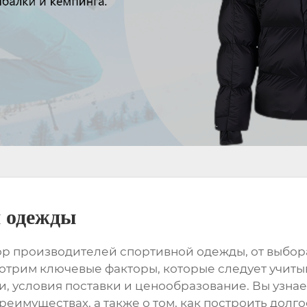
й одежды
ор
производителей спортивной одежды
, от выбо
отрим ключевые факторы, которые следует учитыв
, условия поставки и ценообразование. Вы узнае
реимуществах, а также о том, как построить дол