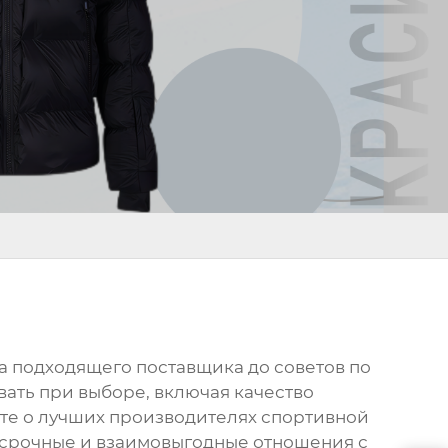
ра подходящего поставщика до советов по
ать при выборе, включая качество
те о лучших
производителях спортивной
госрочные и взаимовыгодные отношения с