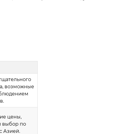
тщательного
ва, возможные
облюдением
в.
ие цены,
 выбор по
с Азией.