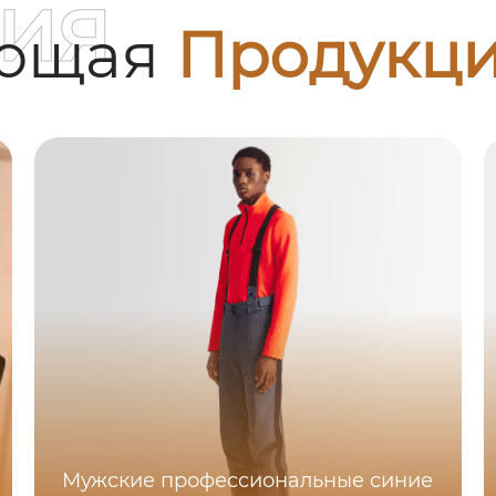
ия
ующая
Продукц
Мужские профессиональные синие