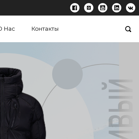





О Нас
Контакты
