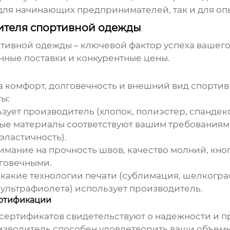
 для начинающих предпринимателей, так и для оп
ителя спортивной одежды
ртивной одежды
– ключевой фактор успеха вашег
нные поставки и конкурентные цены.
а комфорт, долговечность и внешний вид спорти
ы:
ьзует производитель (хлопок, полиэстер, спандек
мые материалы соответствуют вашим требованиям
эластичность).
мание на прочность швов, качество молний, кноп
говечными.
 какие технологии печати (сублимация, шелкогра
 ультрафиолета) использует производитель.
ертификации
сертификатов свидетельствуют о надежности и 
изводитель способен удовлетворить ваши объемы