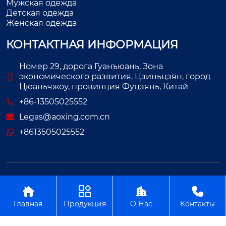
Мужская одежда
Детская одежда
Женская одежда
КОНТАКТНАЯ ИНФОРМАЦИЯ
Номер 29, дорога Гуанъюань, Зона
экономического развития, Цзиньцзян, город
Цюаньчжоу, провинция Фуцзянь, Китай
+86-13505025552
Legas@aoxing.com.cn
+8613505025552
Авторское право©ООО Фуцзянь Аосин Одежда




Главная
Продукция
О Нас
Контакты