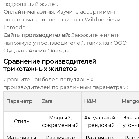
подходящий жилет.
Онлайн-магазины:
Изучите ассортимент
онлайн-магазинов, таких как Wildberries и
Lamoda.
Сайты производителей:
Закажите жилеты
напрямую у производителей, таких как
ООО
Фуцзянь Аосин Одежда
.
Сравнение производителей
трикотажных жилетов
Сравните наиболее популярных
производителей по различным параметрам:
Параметр
Zara
H&M
Mang
Модный,
Актуальный,
Элега
Стиль
современный
трендовый
утон
Материалы
Различные
Различные
Разл