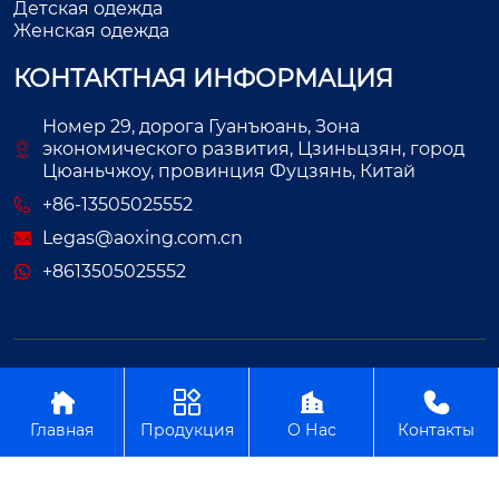
Детская одежда
Женская одежда
КОНТАКТНАЯ ИНФОРМАЦИЯ
Номер 29, дорога Гуанъюань, Зона
экономического развития, Цзиньцзян, город
Цюаньчжоу, провинция Фуцзянь, Китай
+86-13505025552
Legas@aoxing.com.cn
+8613505025552
Авторское право©ООО Фуцзянь Аосин Одежда




Главная
Продукция
О Нас
Контакты