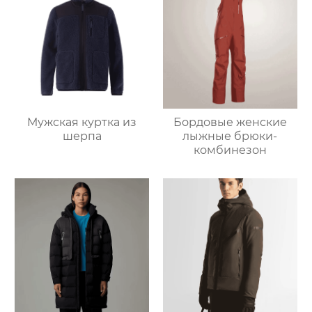
Мужская куртка из
Бордовые женские
шерпа
лыжные брюки-
комбинезон