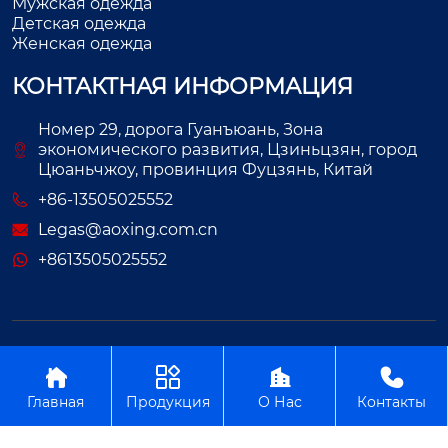
Мужская одежда
Детская одежда
Женская одежда
КОНТАКТНАЯ ИНФОРМАЦИЯ
Номер 29, дорога Гуанъюань, Зона
экономического развития, Цзиньцзян, город
Цюаньчжоу, провинция Фуцзянь, Китай
+86-13505025552
Legas@aoxing.com.cn
+8613505025552
Авторское право©ООО Фуцзянь Аосин Одежда




Главная
Продукция
О Нас
Контакты