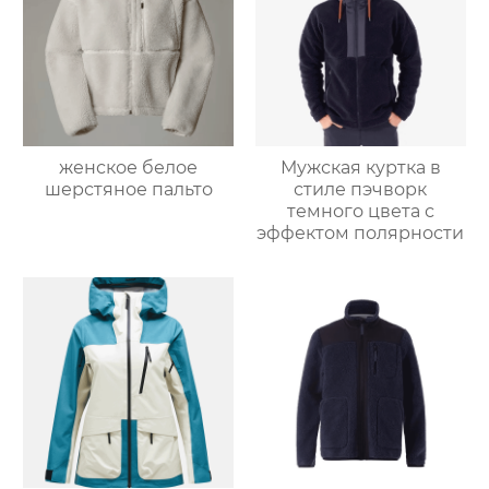
женское белое
Мужская куртка в
шерстяное пальто
стиле пэчворк
темного цвета с
эффектом полярности