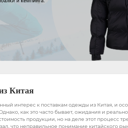
из Китая
ный интерес к поставкам одежды из Китая, и ос
 Однако, как это часто бывает, ожидания и реаль
стоимость продукции, но на деле этот процесс т
азал, что неправильное понимание китайского р