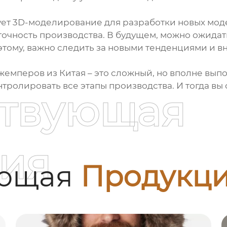
зует 3D-моделирование для разработки новых мод
точность производства. В будущем, можно ожидать
этому, важно следить за новыми тенденциями и в
жемперов из Китая
– это сложный, но вполне вып
нтролировать все этапы производства. И тогда вы
ствующая
ия
ующая
Продукц