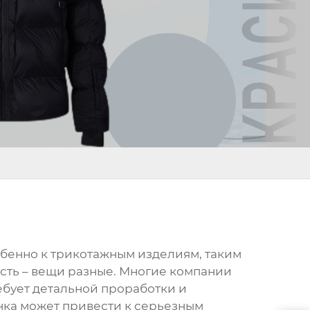
обенно к трикотажным изделиям, таким
ность – вещи разные. Многие компании
ребует детальной проработки и
ынка может привести к серьезным