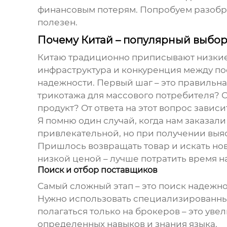
финансовым потерям. Попробуем разобрат
полезен.
Почему Китай – популярный выбор
Китаю традиционно приписывают низкие 
инфраструктура и конкуренция между пос
надежности. Первый шаг – это правильн
трикотажа для массового потребителя? 
продукт? От ответа на этот вопрос завис
Я помню один случай, когда нам заказал
привлекательной, но при получении выяс
Пришлось возвращать товар и искать ново
низкой ценой – лучше потратить время н
Поиск и отбор поставщиков
Самый сложный этап – это поиск надежн
Нужно использовать специализированные
полагаться только на брокеров – это уве
определенных навыков и знания языка.