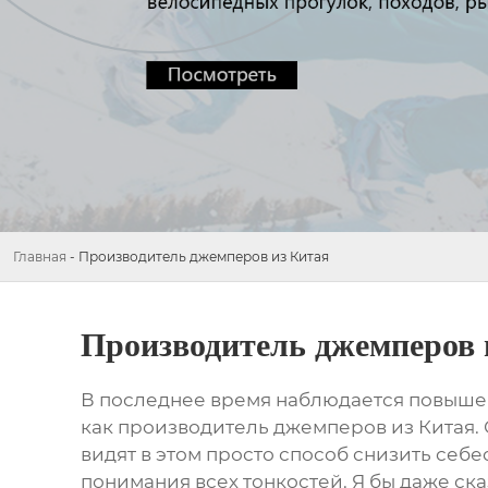
Главная
-
Производитель джемперов из Китая
Производитель джемперов 
В последнее время наблюдается повышен
как
производитель джемперов из Китая
.
видят в этом просто способ снизить себе
понимания всех тонкостей. Я бы даже ск