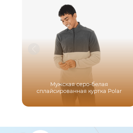
Мужская серо-белая
сплайсированная куртка Polar