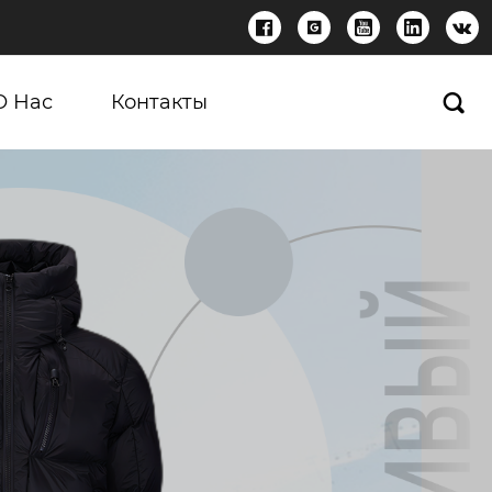





О Нас
Контакты
