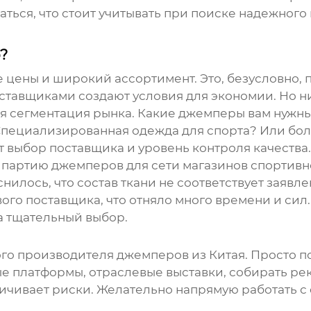
ься, что стоит учитывать при поиске надежного 
?
цены и широкий ассортимент. Это, безусловно, п
тавщиками создают условия для экономии. Но низ
ая сегментация рынка. Какие джемперы вам нужн
Специализированная одежда для спорта? Или бо
ит выбор поставщика и уровень контроля качества.
и партию джемперов для сети магазинов спортив
нилось, что состав ткани не соответствует заявл
го поставщика, что отняло много времени и сил. 
а тщательный выбор.
ого
производителя джемперов из Китая
. Просто п
 платформы, отраслевые выставки, собирать рек
личивает риски. Желательно напрямую работать с 