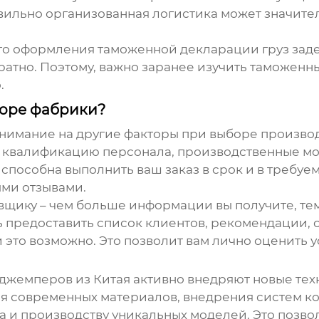
авильно организованная логистика может значите
ного оформления таможенной декларации груз зад
ратно. Поэтому, важно заранее изучить таможенны
.
боре фабрики?
 внимание на другие факторы при выборе
производ
, квалификацию персонала, производственные мо
 способна выполнить ваш заказ в срок и в требуе
ми отзывами.
авщику – чем больше информации вы получите, те
предоставить список клиентов, рекомендации, се
и это возможно. Это позволит вам лично оценить 
джемперов из Китая
активно внедряют новые техн
я современных материалов, внедрения систем ко
а и производству уникальных моделей. Это позв