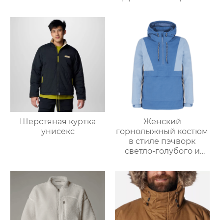
Шерстяная куртка
Женский
унисекс
горнолыжный костюм
в стиле пэчворк
светло-голубого и
светло-серо-голубого
цвета