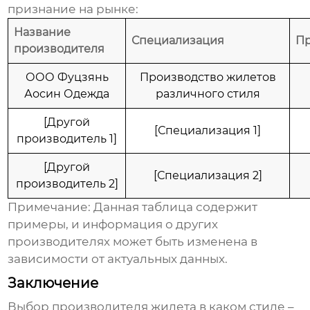
признание на рынке:
Название
Специализация
П
производителя
ООО Фуцзянь
Производство жилетов
Аосин Одежда
различного стиля
[Другой
[Специализация 1]
производитель 1]
[Другой
[Специализация 2]
производитель 2]
Примечание:
Данная таблица содержит
примеры, и информация о других
производителях может быть изменена в
зависимости от актуальных данных.
Заключение
Выбор
производителя жилета в каком стиле
–