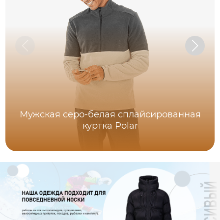
Мужская серо-белая сплайсированная
куртка Polar