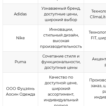
Узнаваемый бренд,
Технол
Adidas
доступные цены,
ClimaLi
широкий выбор
Инновации,
Технолог
стильный дизайн,
Nike
FIT, ш
высокая
производительность
Сочетание стиля и
Акцент
Puma
функциональности,
доступные цены
Качество по
Произво
доступной цене,
заказ,
ООО Фуцзянь
широкий
р
Аосин Одежда
ассортимент,
инди
индивидуальный
подход