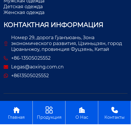
Мужская одежда
Детская одежда
Женская одежда
КОНТАКТНАЯ ИНФОРМАЦИЯ
Номер 29, дорога Гуанъюань, Зона
экономического развития, Цзиньцзян, город
Цюаньчжоу, провинция Фуцзянь, Китай
+86-13505025552
Legas@aoxing.com.cn
+8613505025552
Авторское право©ООО Фуцзянь Аосин Одежда




Главная
Продукция
О Нас
Контакты