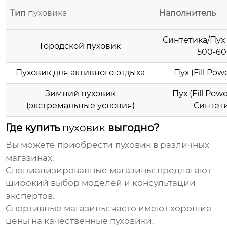
Тип
пуховика
Наполнитель
Синтетика/Пух (
Городской
пуховик
500-60
Пуховик
для активного отдыха
Пух (Fill Pow
Зимний
пуховик
Пух (Fill Pow
(экстремальные условия)
Синтет
Где купить
пуховик
выгодно?
Вы можете приобрести
пуховик
в различных
магазинах:
Специализированные магазины:
предлагают
широкий выбор моделей и консультации
экспертов.
Спортивные магазины:
часто имеют хорошие
цены
на качественные
пуховики
.