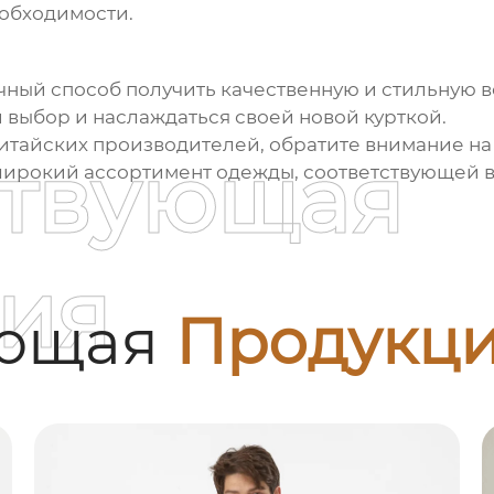
еобходимости.
ичный способ получить качественную и стильную 
 выбор и наслаждаться своей новой курткой.
китайских производителей, обратите внимание 
ствующая
 широкий ассортимент одежды, соответствующей в
ия
ующая
Продукц