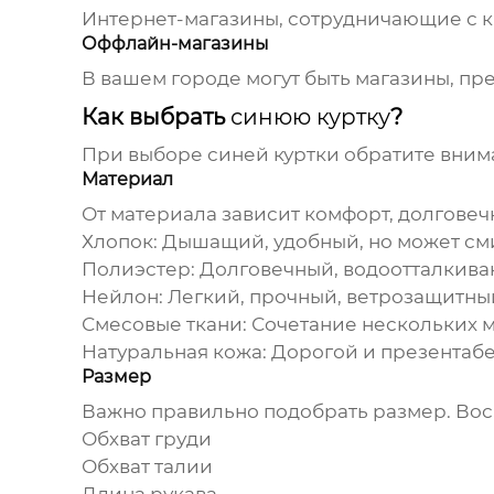
Интернет-магазины, сотрудничающие с 
Оффлайн-магазины
В вашем городе могут быть магазины, пр
Как выбрать
синюю куртку
?
При выборе
синей куртки
обратите вним
Материал
От материала зависит комфорт, долговеч
Хлопок
: Дышащий, удобный, но может см
Полиэстер
: Долговечный, водоотталкив
Нейлон
: Легкий, прочный, ветрозащитны
Смесовые ткани
: Сочетание нескольких 
Натуральная кожа
: Дорогой и презентаб
Размер
Важно правильно подобрать размер. Вос
Обхват груди
Обхват талии