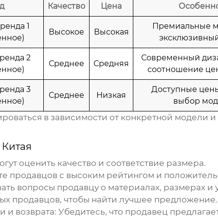
д
Качество
Цена
Особенн
ренда 1
Премиальные м
Высокое
Высокая
нное)
эксклюзивный
ренда 2
Современный диз
Среднее
Средняя
нное)
соотношение цен
ренда 3
Доступные цен
Среднее
Низкая
нное)
выбор мод
ироваться в зависимости от конкретной модели и
 Китая
огут оценить качество и соответствие размера.
те продавцов с высоким рейтингом и положител
вать вопросы продавцу о материалах, размерах и 
ных продавцов, чтобы найти лучшее предложение.
и и возврата
: Убедитесь, что продавец предлагае