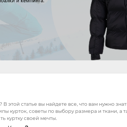
? В этой статье вы найдете все, что вам нужно зн
пы курток, советы по выбору размера и ткани, а т
ь куртку своей мечты.