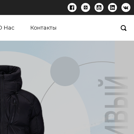





О Нас
Контакты
