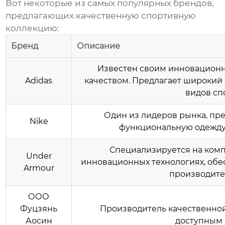
Вот некоторые из самых популярных брендов,
предлагающих качественную
спортивную
коллекцию
:
Бренд
Описание
Известен своим инновацион
Adidas
качеством. Предлагает широкий
видов сп
Один из лидеров рынка, пр
Nike
функциональную одежду 
Специализируется на ком
Under
инновационных технологиях, об
Armour
производите
ООО
Фуцзянь
Производитель качественно
Аосин
доступным 