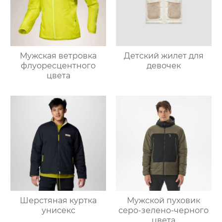
Мужская ветровка
Детский жилет для
флуоресцентного
девочек
цвета
Шерстяная куртка
Мужской пуховик
унисекс
серо-зелено-черного
цвета