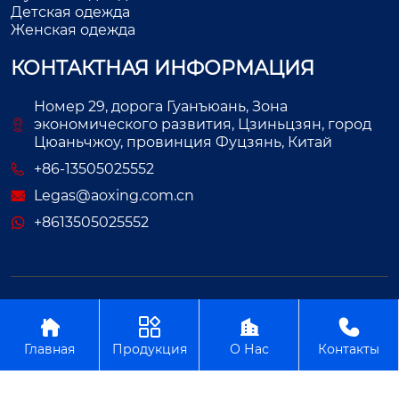
Детская одежда
Женская одежда
КОНТАКТНАЯ ИНФОРМАЦИЯ
Номер 29, дорога Гуанъюань, Зона
экономического развития, Цзиньцзян, город
Цюаньчжоу, провинция Фуцзянь, Китай
+86-13505025552
Legas@aoxing.com.cn
+8613505025552
Авторское право©ООО Фуцзянь Аосин Одежда




Главная
Продукция
О Нас
Контакты