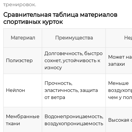
тренировок.
Сравнительная таблица материалов
спортивных курток
Материал
Преимущества
Не
Долговечность, быстро
Может на
Полиэстер
сохнет, устойчивость к
запахи
износу
Прочность,
Меньше
Нейлон
эластичность, защита
воздухоп
от ветра
чем у по
Мембранные
Водонепроницаемость,
Высокая 
ткани
воздухопроницаемость