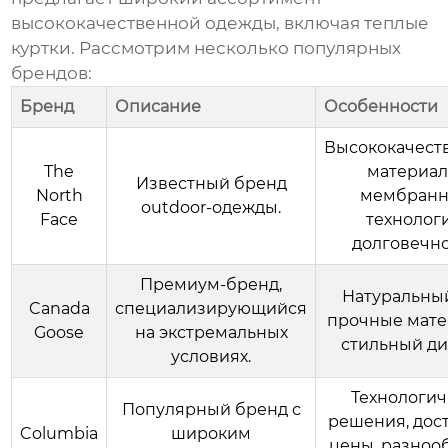
высококачественной одежды, включая
теплые
куртки
. Рассмотрим несколько популярных
брендов:
Бренд
Описание
Особенности
Высококачест
The
материал
Известный бренд
North
мембран
outdoor-одежды.
Face
технологи
долговечно
Премиум-бренд,
Натуральный
Canada
специализирующийся
прочные мате
Goose
на экстремальных
стильный ди
условиях.
Технологи
Популярный бренд с
решения, дос
Columbia
широким
цены, разноо