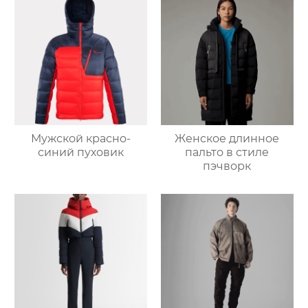
Мужской красно-
Женское длинное
синий пуховик
пальто в стиле
пэчворк